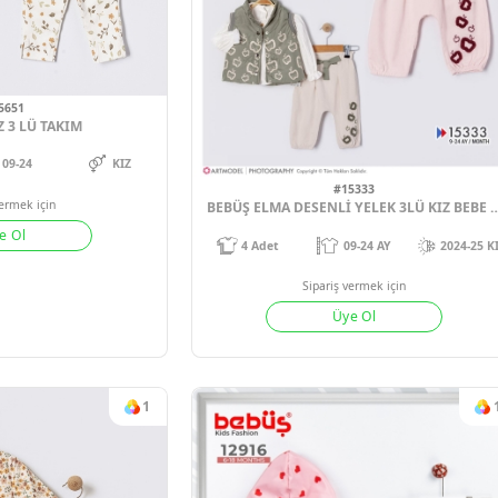
#15651
EKETLİ KIZ 3 LÜ TAKIM
09-24
KIZ
#1533
Sipariş vermek için
Üye Ol
4
Adet
09-2
Sipariş verm
Üye 