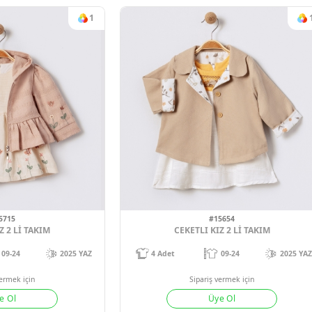
#1291
Sipariş vermek için
MONTLU 3'LU
Üye Ol
4
Adet
06
Sipariş verm
Üye 
1