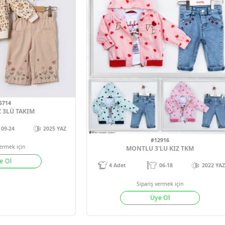
1
#15714
BADILI KIZ 3LÜ TAKIM
09-24
2025 YAZ