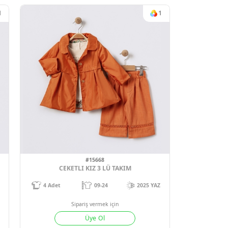
6
Sipariş vermek için
 KIZ TKM
Üye Ol
-18
2022 YAZ
ek için
Ol
1