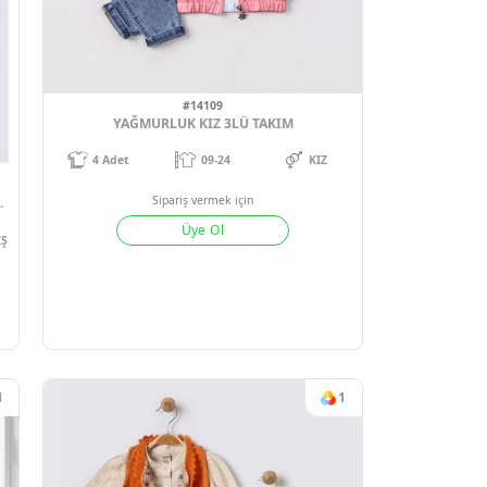
#14109
YAĞMURLUK KIZ 3LÜ TAKIM
4
Adet
09-24
3
Sipariş vermek için
BEBÜŞ ELMA DESENLİ YELEK 3LÜ KIZ BEBE TAKIM 09-12-18-24 AY
Üye Ol
4 AY
2024-25 KIŞ
ek için
Ol