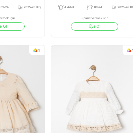
#16433
#1643
IRKALI KIZ 3 LÜ TAKIM
HIRKALI KIZ 
09-24
2025-26 KIŞ
4
Adet
09
Sipariş vermek için
Sipariş verm
Üye Ol
Üye 