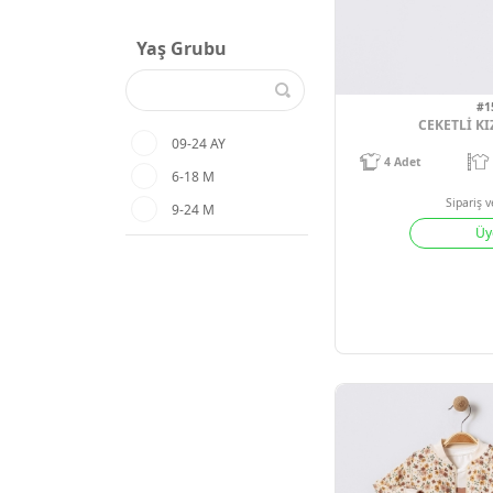
Yaş Grubu
09-24 AY
6-18 M
9-24 M
C
4
Adet