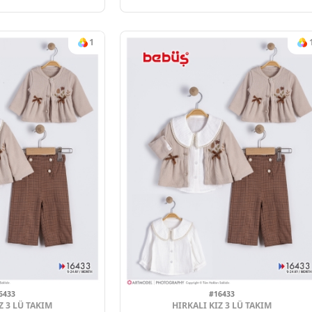
#15715
#1565
EKETLI KIZ 2 Lİ TAKIM
CEKETLI KIZ 2
09-24
2025 YAZ
4
Adet
09
Sipariş vermek için
Sipariş verm
Üye Ol
Üye 
1