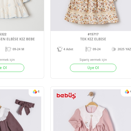
#15325
#1532
BEBÜŞ GÜPÜR DETAYLI ELBİSE KIZ BEBE 09-12-18-24 AY
4
Adet
09-24 M
4
Adet
Sipariş vermek için
Sipariş verm
Üye Ol
Üye 
3