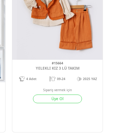
1
#15664
YELEKLI KIZ 3 LÜ TAKIM
4
Adet
09-24