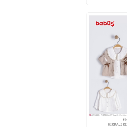
C
4
Adet