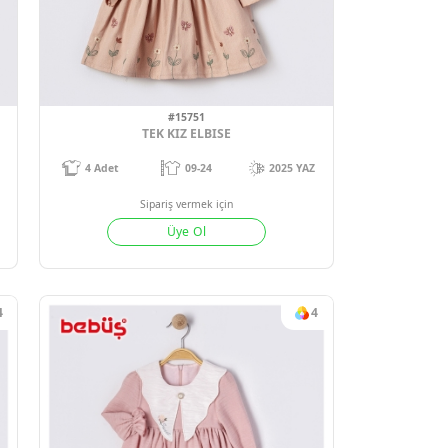
4
Adet
09-24 M
3
Sipariş vermek için
BEBÜŞ GÜPÜR DETAYLI ELBİSE KIZ BEBE 09-12-18-24 AY
Üye Ol
09-24 M
ek için
Ol
1