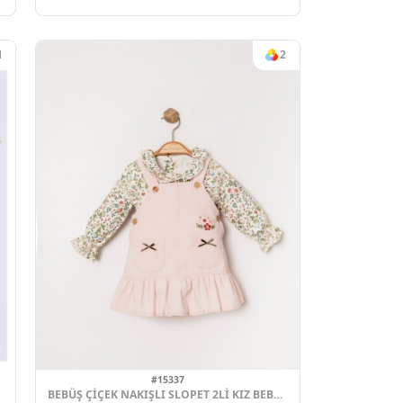
4
#15668
 Lİ TAKIM
CEKETLI KIZ 3 LÜ TAKIM
-24
2025 YAZ
4
Adet
09-24
ek için
Sipariş vermek için
Ol
Üye Ol
1