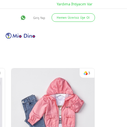
eslimat Şartları
İletişim
1