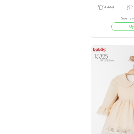
H
4
Adet