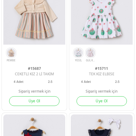
ORANJ
MAVI
GUL KURUSU
SU YESILI
#15687
#15711
CEKETLI KIZ 2 Lİ TAKIM
TEK KIZ ELBISE
4
Adet
2-5
4
Adet
2-5
Sipariş vermek için
Sipariş vermek için
Üye Ol
Üye Ol