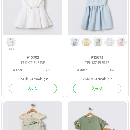
#15702
#15693
TEK KIZ ELBISE
TEK KIZ ELBISE
4
Adet
2-5
4
Adet
6-9
Sipariş vermek için
Sipariş vermek için
PEMBE
YESIL
GUL KURUSU
Üye Ol
Üye Ol