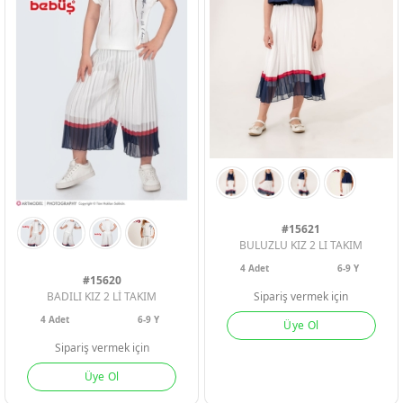
PEMBE
YESIL
YESIL
MAVI
#15621
BULUZLU KIZ 2 LI TAKIM
4
Adet
6-9 Y
#15620
BADILI KIZ 2 Lİ TAKIM
Sipariş vermek için
4
Adet
6-9 Y
Üye Ol
Sipariş vermek için
Üye Ol