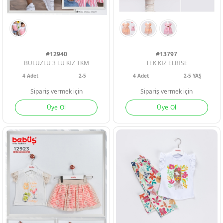
#12940
#13797
BULUZLU 3 LÜ KIZ TKM
TEK KIZ ELBİSE
4
Adet
2-5
4
Adet
2-5 YAŞ
Sipariş vermek için
Sipariş vermek için
Üye Ol
Üye Ol