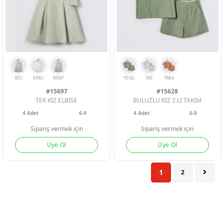
#15697
#15628
TEK KIZ ELBISE
BULUZLU KIZ 2 LI TAKIM
4
Adet
6-9
4
Adet
6-9
Sipariş vermek için
Sipariş vermek için
Üye Ol
Üye Ol
1
2
LACI
BEYAZ
LACI
BEYAZ