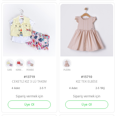
#13719
#15710
CEKETLİ KIZ 3 LÜ TAKIM
KIZ TEK ELBİSE
4
Adet
2-5 Y
4
Adet
2-5 YAŞ
Sipariş vermek için
Sipariş vermek için
Üye Ol
Üye Ol