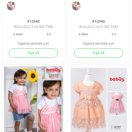
Geri Bildirim
İletişim
#12940
#12940
BULUZLU 3 LÜ KIZ TKM
BULUZLU 3 LÜ KIZ TKM
4
Adet
2-5
4
Adet
2-5
Destek & Y
Sipariş vermek için
Sipariş vermek için
Üye Ol
Üye Ol
Şifremi Unut
Geri Bildirim
Müşteri Hi
Üye Ol
Giriş Yap