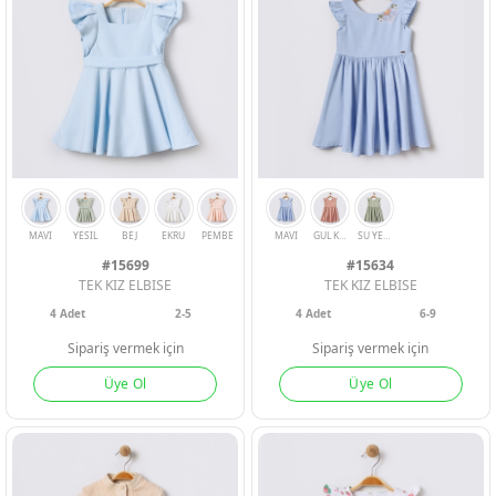
SOMON
PEMBE
YESIL
TABA
YESIL
#15699
#15634
TEK KIZ ELBISE
TEK KIZ ELBISE
4
Adet
2-5
4
Adet
6-9
Sipariş vermek için
Sipariş vermek için
Üye Ol
Üye Ol