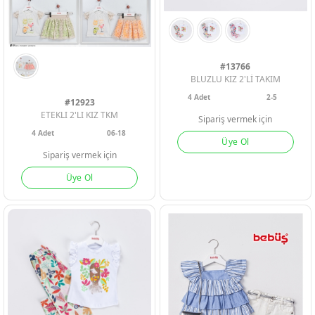
#13766
BLUZLU KIZ 2'Lİ TAKIM
4
Adet
2-5
#12923
ETEKLI 2'LI KIZ TKM
Sipariş vermek için
4
Adet
06-18
Üye Ol
Sipariş vermek için
Üye Ol