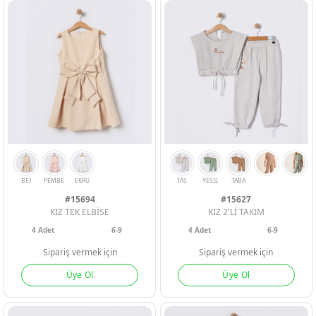
#15694
#15627
KIZ TEK ELBİSE
KIZ 2'Lİ TAKIM
4
Adet
6-9
4
Adet
6-9
Sipariş vermek için
Sipariş vermek için
ERKEK BEBEK
ERKEK BEBEK
ERKEK BEBEK
Üye Ol
Üye Ol
SARI
KIRMIZI
PEMBE
PUDRA