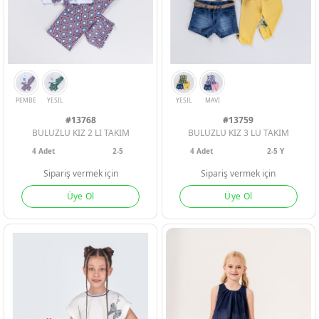
MAVI
#13768
#13759
BULUZLU KIZ 2 LI TAKIM
BULUZLU KIZ 3 LU TAKIM
4
Adet
2-5
4
Adet
2-5 Y
Sipariş vermek için
Sipariş vermek için
Üye Ol
Üye Ol