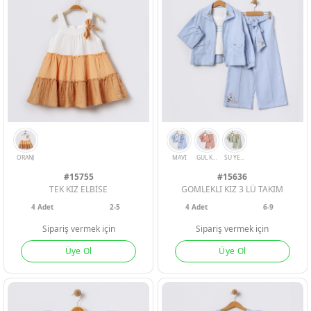
BEJ
PEMBE
EKRU
TAS
YESIL
TABA
#15755
#15636
TEK KIZ ELBİSE
GOMLEKLI KIZ 3 LÜ TAKIM
4
Adet
2-5
4
Adet
6-9
Sipariş vermek için
Sipariş vermek için
Üye Ol
Üye Ol