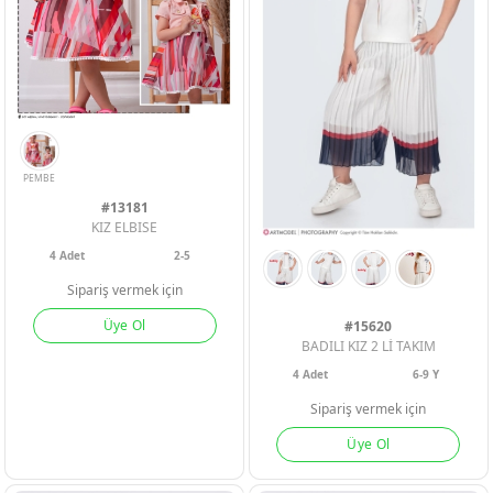
#13181
ERKEK BEBEK
ERKEK BEBEK
ERKEK BEBEK
KIZ ELBISE
4
Adet
2-5
KIZ BEBEK
KIZ BEBEK
KIZ BEBEK
Sipariş vermek için
Üye Ol
#15620
BADILI KIZ 2 Lİ TAKIM
ERKEK ÇOCU
ERKEK ÇOCU
ERKEK ÇOCU
4
Adet
6-9 Y
Sipariş vermek için
KIZ ÇOCUK
KIZ ÇOCUK
KIZ ÇOCUK
Üye Ol
PEMBE