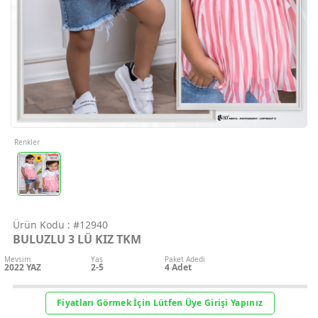
Geri Bildirim
İletişim
Destek & Y
Şifremi Unut
Renkler
Geri Bildirim
Ürün Kodu :
#12940
Müşteri Hi
BULUZLU 3 LÜ KIZ TKM
Mevsim
Yaş
Paket Adedi
Üye Ol
2022 YAZ
2-5
4
Adet
Giriş Yap
Fiyatları Görmek İçin Lütfen Üye Girişi Yapınız