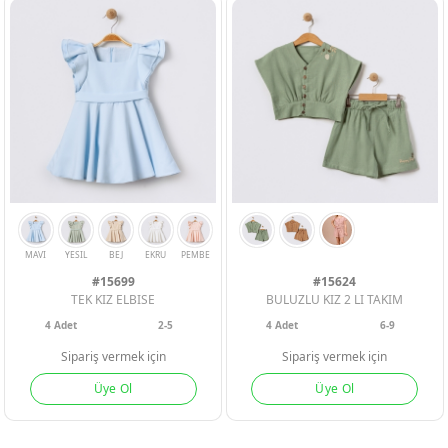
#15699
#15624
TEK KIZ ELBISE
BULUZLU KIZ 2 LI TAKIM
4
Adet
2-5
4
Adet
6-9
Sipariş vermek için
Sipariş vermek için
Üye Ol
Üye Ol