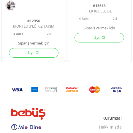
#15613
TEK KIZ ELBISE
4
Adet
2-5
#12956
MONTLU 3'LÜ KIZ TAKIM
Sipariş vermek için
4
Adet
2-5
Üye Ol
Sipariş vermek için
Üye Ol
LACI
BEYAZ
Kurumsal
Hakkımızda