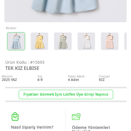
Geri Bildirim
İletişim
Renkler
Destek & Y
Şifremi Unut
Ürün Kodu :
#15693
TEK KIZ ELBISE
Geri Bildirim
Mevsim
Yaş
Paket Adedi
Cinsiyet
2025 YAZ
6-9
4
Adet
KIZ
Müşteri Hi
Fiyatları Görmek İçin Lütfen Üye Girişi Yapınız
Üye Ol
Giriş Yap
Nasıl Sipariş Veririm?
Ödeme Yöntemleri