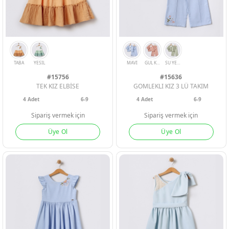
#15756
#15636
TEK KIZ ELBİSE
GOMLEKLI KIZ 3 LÜ TAKIM
4
Adet
6-9
4
Adet
6-9
Sipariş vermek için
Sipariş vermek için
Üye Ol
Üye Ol
TABA
YESIL
MAVI
GUL KURUSU
SU YESILI