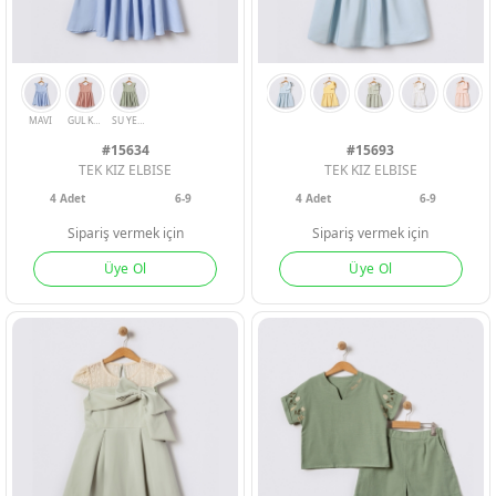
#15634
#15693
TEK KIZ ELBISE
TEK KIZ ELBISE
4
Adet
6-9
4
Adet
6-9
Sipariş vermek için
Sipariş vermek için
Üye Ol
Üye Ol
MAVI
GUL KURUSU
SU YESILI