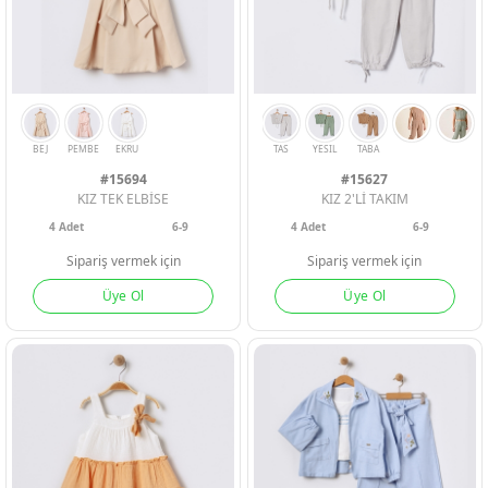
#15694
#15627
KIZ TEK ELBİSE
KIZ 2'Lİ TAKIM
4
Adet
6-9
4
Adet
6-9
Sipariş vermek için
Sipariş vermek için
Üye Ol
Üye Ol
BEJ
PEMBE
EKRU
TAS
YESIL
TABA