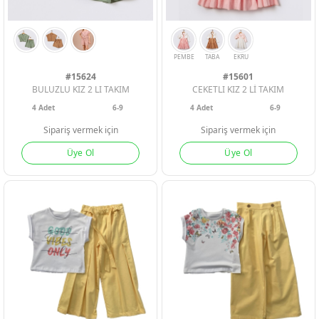
BEJ
EKRU
MİNT
YESIL
TAS
TABA
#15624
#15601
BULUZLU KIZ 2 LI TAKIM
CEKETLI KIZ 2 Lİ TAKIM
4
Adet
6-9
4
Adet
6-9
Sipariş vermek için
Sipariş vermek için
Üye Ol
Üye Ol