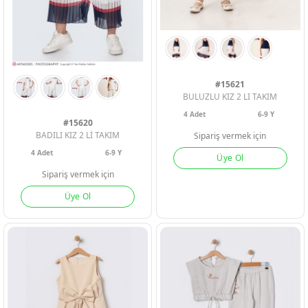
Geri Bildirim
İletişim
#15621
Destek & Y
BULUZLU KIZ 2 LI TAKIM
4
Adet
6-9 Y
#15620
Şifremi Unut
BADILI KIZ 2 Lİ TAKIM
Sipariş vermek için
4
Adet
6-9 Y
Üye Ol
Geri Bildirim
Sipariş vermek için
Üye Ol
Müşteri Hi
Üye Ol
Giriş Yap