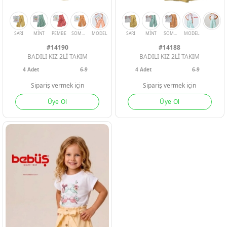
#14190
#14188
BADILI KIZ 2Lİ TAKIM
BADILI KIZ 2Lİ TAKIM
PEMBE
TABA
EKRU
4
Adet
6-9
4
Adet
6-9
Sipariş vermek için
Sipariş vermek için
Üye Ol
Üye Ol