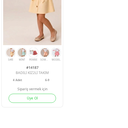
SARI
MİNT
PEMBE
SOMON
MODEL
SARI
MİNT
SOMON
MO
#14187
BADILI KIZ2Lİ TAKIM
4
Adet
6-9
Sipariş vermek için
Üye Ol