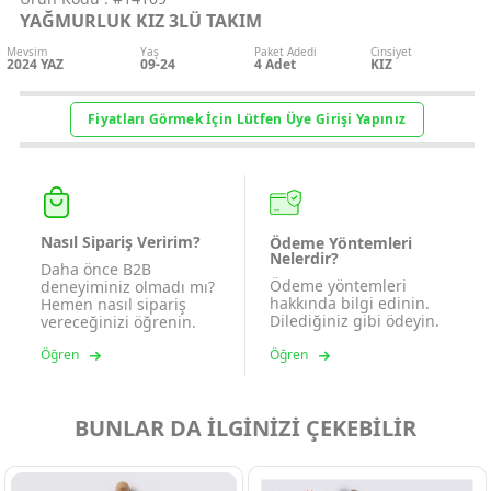
YAĞMURLUK KIZ 3LÜ TAKIM
Mevsim
Yaş
Paket Adedi
Cinsiyet
2024 YAZ
09-24
4
Adet
KIZ
Fiyatları Görmek İçin Lütfen Üye Girişi Yapınız
Nasıl Sipariş Veririm?
Ödeme Yöntemleri
Nelerdir?
Daha önce B2B
Ödeme yöntemleri
deneyiminiz olmadı mı?
hakkında bilgi edinin.
Hemen nasıl sipariş
Dilediğiniz gibi ödeyin.
vereceğinizi öğrenin.
Öğren
Öğren
BUNLAR DA İLGİNİZİ ÇEKEBİLİR