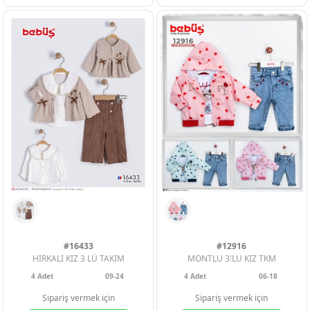
BEJ
#16433
#12916
HIRKALI KIZ 3 LÜ TAKIM
MONTLU 3'LU KIZ TKM
4
Adet
09-24
4
Adet
06-18
Sipariş vermek için
Sipariş vermek için