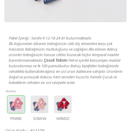
Geri Bildirim
İletişim
Paket İçeriği : Seride 9-12-18-24 AY bulunmaktadır.
Destek & Y
İlk doğumdan itibaren bebeğinizin cildi dış etmenlere karşı çok
hassastır. Bebeğinizin mutluluğunu ve sağlığını ilke edinen Bebüş
Şifremi Unut
ürünleri bebeğinizin hassas cildini bozacak hiçbir kimyasal madde
barındırmamaktadır.
Çocuk Takımı
Petrol içerikli kansorejen madde
bulundurmaz ve % 100 pamukludur. Bebüş kıyafetleri bebeğinizde
Geri Bildirim
rahatlıkla kullanabileceğiniz en üst ürün kalitesine sahiptir. Ürünlerin
doğal ve yumuşak dokusu hem anneleri huzurlu hemde Çocuk ve
bebeklerin rahatını en üst seviyede tutar.
Renkler
Müşteri Hi
Üye Ol
PEMBE
SOMON
KIRMIZI
Giriş Yap
Ürün Kodu :
#14109