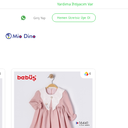
eslimat Şartları
İletişim
4