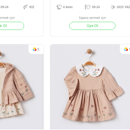
#15651
#1571
EKETLİ KIZ 3 LÜ TAKIM
TEK KIZ 
09-24
KIZ
4
Adet
09
Sipariş vermek için
Sipariş verm
Üye Ol
Üye 