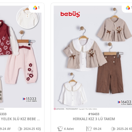
#16443
#1643
TEK KIZ ELBISE
TEK KIZ 
09-24
2025-26 KIŞ
4
Adet
09
Sipariş vermek için
Sipariş verm
Üye Ol
Üye 
1