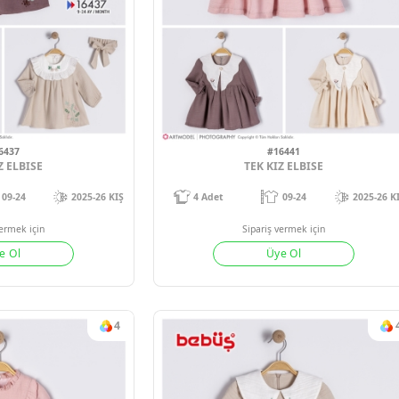
#16437
#1644
TEK KIZ ELBISE
TEK KIZ 
09-24
2025-26 KIŞ
4
Adet
09
Sipariş vermek için
Sipariş verm
Üye Ol
Üye 