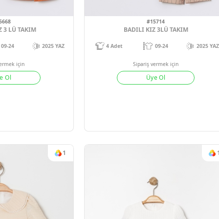
09-24
2025 YAZ
4
Adet
09
Sipariş vermek için
Sipariş verm
Üye Ol
Üye 
1