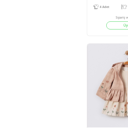
C
4
Adet