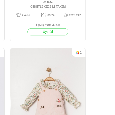
1
1
#15654
ELBISE
CEKETLI KIZ 2 Lİ TAKIM