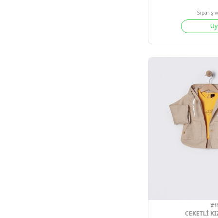
4
Adet