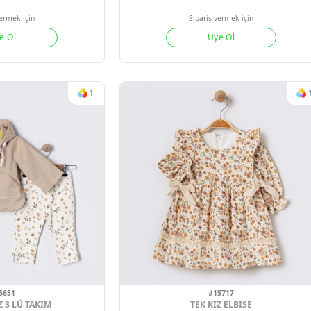
#15333
#1643
BEBÜŞ ELMA DESENLİ YELEK 3LÜ KIZ BEBE TAKIM 09-12-18-24 AY
HIRKALI KIZ 
09-24 AY
2024-25 KIŞ
4
Adet
09
Sipariş vermek için
Sipariş verm
Üye Ol
Üye 
1