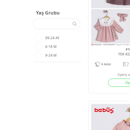
Yaş Grubu
09-24 AY
6-18 M
9-24 M
4
Adet