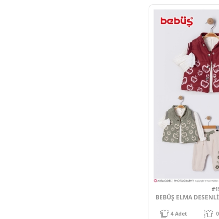
4
Adet