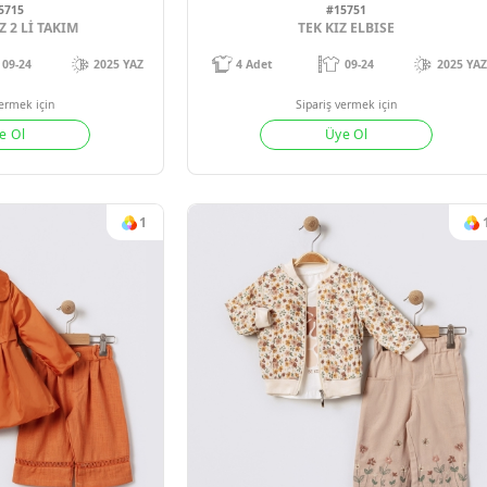
1
#15715
#1575
EKETLI KIZ 2 Lİ TAKIM
TEK KIZ 