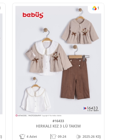
6
#12916
ELBISE
MONTLU 3'LU KIZ TKM
-24
2025-26 KIŞ
4
Adet
06-18
ek için
Sipariş vermek için
Ol
Üye Ol
1