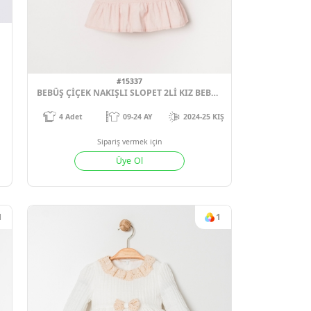
-24
2025 YAZ
4
Adet
09-24
ek için
Sipariş vermek için
Ol
Üye Ol
1