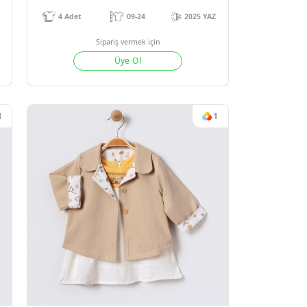
7
#15664
ELBISE
YELEKLI KIZ 3 LÜ TAKIM
-24
2025 YAZ
4
Adet
09-24
ek için
Sipariş vermek için
Ol
Üye Ol