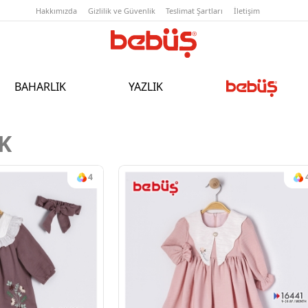
Hakkımızda
Gizlilik ve Güvenlik
T
BAHARLIK
YAZLIK
K
4