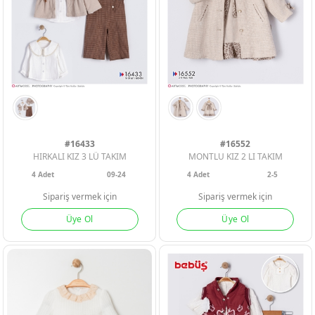
ERKEK BEBEK
ERKEK BEBEK
ERKEK BEBEK
#16433
#16552
HIRKALI KIZ 3 LÜ TAKIM
MONTLU KIZ 2 LI TAKIM
KIZ BEBEK
KIZ BEBEK
KIZ BEBEK
4
Adet
09-24
4
Adet
2-5
Sipariş vermek için
Sipariş vermek için
ERKEK ÇOCU
ERKEK ÇOCU
ERKEK ÇOCU
Üye Ol
Üye Ol
KIZ ÇOCUK
KIZ ÇOCUK
KIZ ÇOCUK