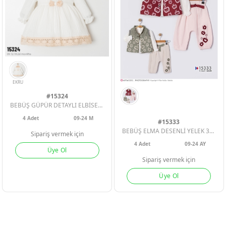
#15324
BEBÜŞ GÜPÜR DETAYLI ELBİSE KIZ BEBE
4
Adet
09-24 M
#15333
BEBÜŞ ELMA DESENLİ YELEK 3LÜ KIZ BEBE TAKIM 09-12-18-24 AY
Sipariş vermek için
4
Adet
09-24 AY
Üye Ol
Sipariş vermek için
Üye Ol