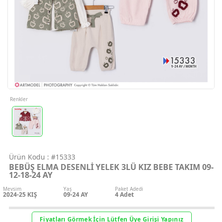
Geri Bildirim
İletişim
Destek & Y
Şifremi Unut
Renkler
Geri Bildirim
Ürün Kodu :
#15333
Müşteri Hi
BEBÜŞ ELMA DESENLİ YELEK 3LÜ KIZ BEBE TAKIM 09-
12-18-24 AY
Üye Ol
Mevsim
Yaş
Paket Adedi
2024-25 KIŞ
09-24 AY
4
Adet
Giriş Yap
Fiyatları Görmek İçin Lütfen Üye Girişi Yapınız