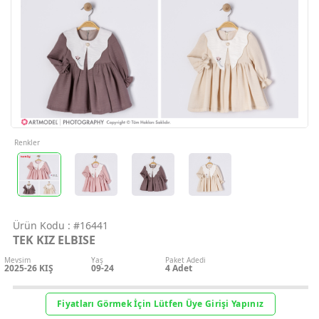
Geri Bildirim
İletişim
Destek & Y
Şifremi Unut
Renkler
Geri Bildirim
Ürün Kodu :
#16441
Müşteri Hi
TEK KIZ ELBISE
Mevsim
Yaş
Paket Adedi
Üye Ol
2025-26 KIŞ
09-24
4
Adet
Giriş Yap
Fiyatları Görmek İçin Lütfen Üye Girişi Yapınız