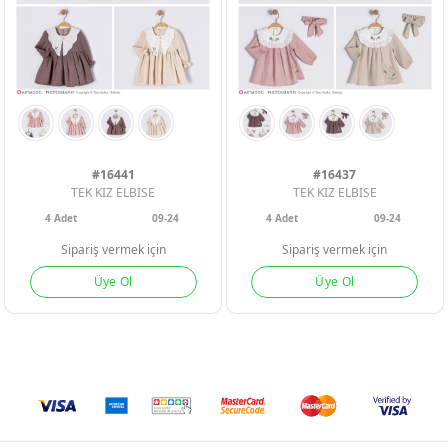
#16441
#16437
TEK KIZ ELBISE
TEK KIZ ELBISE
4
Adet
09-24
4
Adet
09-24
Sipariş vermek için
Sipariş vermek için
Üye Ol
Üye Ol