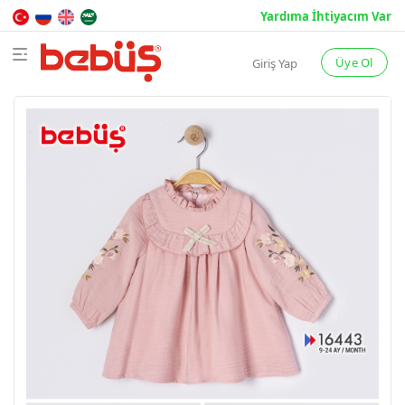
Yardıma İhtiyacım Var
BAHA
YAZ
KIŞ
Üye Ol
Giriş Yap
Kate
Kate
Kate
Hakkı
Hakkımızda
Teslimat Şartl
Gizlilik ve Güv
Satış Sözleşm
İade ve İptal Ş