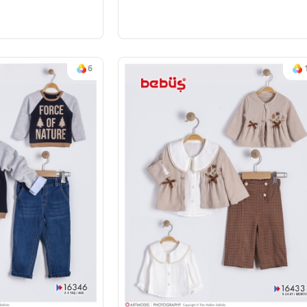
#13898
ICO HIRKALI 3 LÜ TAKIM
2-5
2023-2024 KIŞ
#1533
Sipariş vermek için
Üye Ol
4
Adet
09-2
Sipariş verm
Üye 