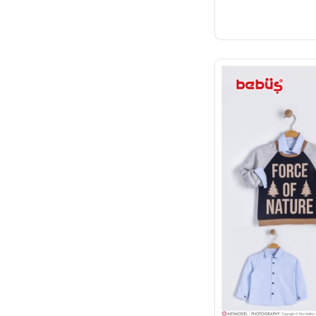
TR
4
Adet