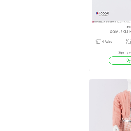
GO
4
Adet