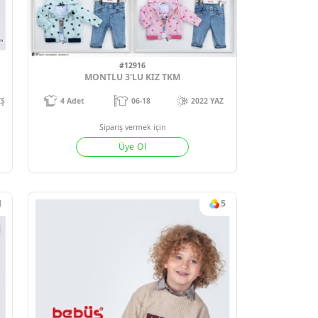
1
#12916
K 3LÜ TAKIM
MONTLU 3'LU KIZ TKM
-24
2025-26 KIŞ
4
Adet
06-18