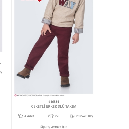
ek için
Sipariş vermek için
Ol
Üye Ol
1