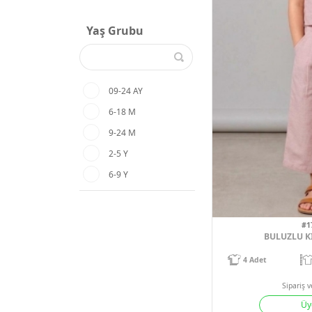
Yaş Grubu
09-24 AY
6-18 M
9-24 M
2-5 Y
6-9 Y