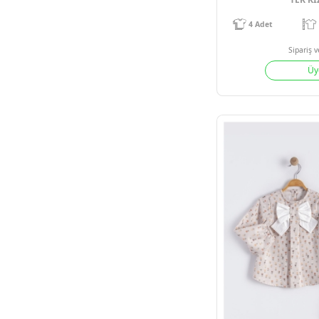
4
Adet