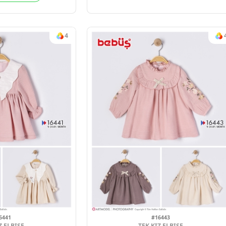
ULUZLU KIZ 2 LI TAKIM
2-5
2026 YAZ
Sipariş vermek için
Üye Ol
4