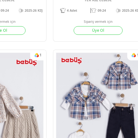
#16441
#1644
TEK KIZ ELBISE
TEK KIZ 
09-24
2025-26 KIŞ
4
Adet
09
Sipariş vermek için
Sipariş verm
Üye Ol
Üye 
1