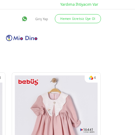
eslimat Şartları
İletişim
4