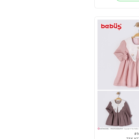
B
4
Adet