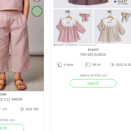
#1643
TEK KIZ 
4
Adet
09
Sipariş verm
Üye 
#17089