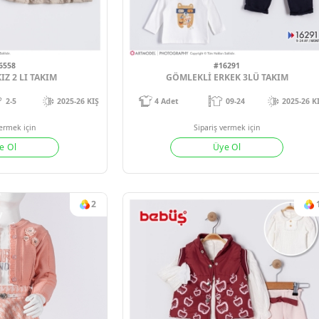
#16558
#1629
MLEKLI KIZ 2 LI TAKIM
GÖMLEKLİ ERKE
2-5
2025-26 KIŞ
4
Adet
09