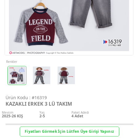
Geri Bildirim
İletişim
Destek & Y
Şifremi Unut
Renkler
Geri Bildirim
Ürün Kodu :
#16319
Müşteri Hi
KAZAKLI ERKEK 3 LÜ TAKIM
Mevsim
Yaş
Paket Adedi
Üye Ol
2025-26 KIŞ
2-5
4
Adet
Giriş Yap
Fiyatları Görmek İçin Lütfen Üye Girişi Yapınız