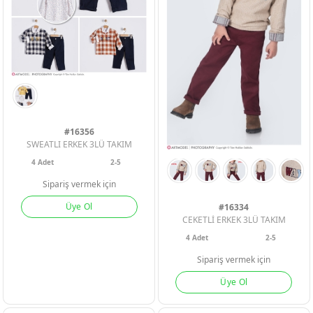
#16356
SWEATLI ERKEK 3LÜ TAKIM
ERKEK BEBEK
ERKEK BEBEK
ERKEK BEBEK
4
Adet
2-5
Sipariş vermek için
KIZ BEBEK
KIZ BEBEK
KIZ BEBEK
Üye Ol
#16334
CEKETLİ ERKEK 3LÜ TAKIM
4
Adet
2-5
ERKEK ÇOCU
ERKEK ÇOCU
ERKEK ÇOCU
Sipariş vermek için
Üye Ol
KIZ ÇOCUK
KIZ ÇOCUK
KIZ ÇOCUK