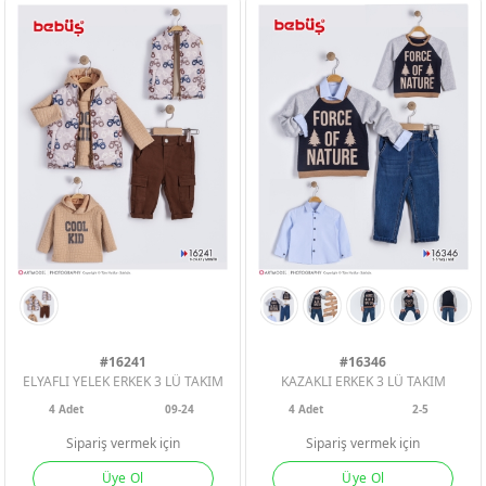
#16241
#16346
ELYAFLI YELEK ERKEK 3 LÜ TAKIM
KAZAKLI ERKEK 3 LÜ TAKIM
4
Adet
09-24
4
Adet
2-5
Sipariş vermek için
Sipariş vermek için
Üye Ol
Üye Ol