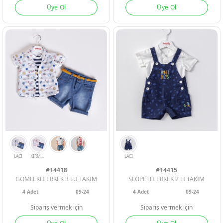
Üye Ol
Üye Ol
KIRMIZI
INDIGO
GRI
TURUNCU
BEJ
#14418
#14415
GÖMLEKLİ ERKEK 3 LÜ TAKIM
SLOPETLİ ERKEK 2 Lİ TAKIM
4
Adet
09-24
4
Adet
09-24
Sipariş vermek için
Sipariş vermek için