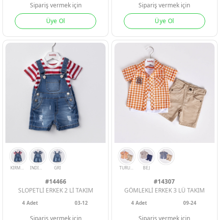
Sipariş vermek için
Sipariş vermek için
Üye Ol
Üye Ol
#14466
#14307
SLOPETLİ ERKEK 2 Lİ TAKIM
GÖMLEKLİ ERKEK 3 LÜ TAKIM
4
Adet
03-12
4
Adet
09-24
Sipariş vermek için
Sipariş vermek için
GRI
BEJ
MAVI