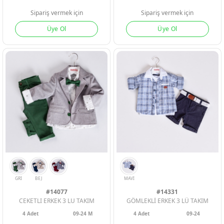
Sipariş vermek için
Sipariş vermek için
Üye Ol
Üye Ol
#14077
#14331
A. YESIL
BORDO
BEJ
MAVI
INDIGO
CEKETLI ERKEK 3 LU TAKIM
GÖMLEKLİ ERKEK 3 LÜ TAKIM
4
Adet
09-24 M
4
Adet
09-24