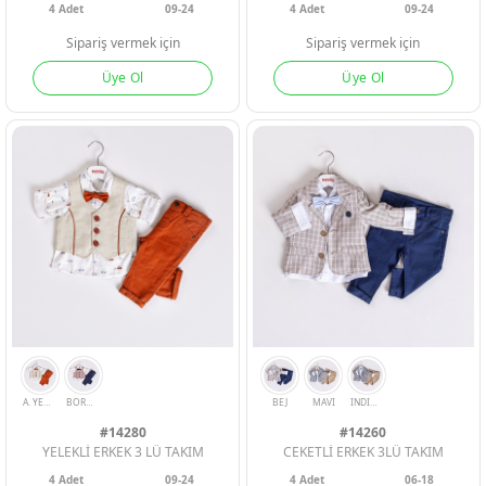
4
Adet
09-24
4
Adet
09-24
Sipariş vermek için
Sipariş vermek için
Üye Ol
Üye Ol
INDIGO
MAVI
TAS
MİNT
SARI
BEJ
MA
#14280
#14260
YELEKLİ ERKEK 3 LÜ TAKIM
CEKETLİ ERKEK 3LÜ TAKIM
4
Adet
09-24
4
Adet
06-18