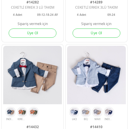
#14282
#14289
CEKETLİ ERKEK 3 LÜ TAKIM
CEKETLİ ERKEK 3LÜ TAKIM
4
Adet
09-12-18-24 AY
4
Adet
09-24
Sipariş vermek için
Sipariş vermek için
Üye Ol
Üye Ol
BEJ
YESIL
KIREMIT
INDIGO
KIREMIT
HARDAL
#14432
#14410