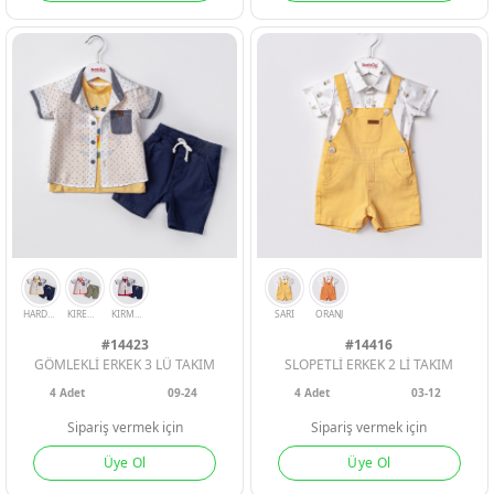
LACI
KIRMIZI
LACI
#14423
#14416
GÖMLEKLİ ERKEK 3 LÜ TAKIM
SLOPETLİ ERKEK 2 Lİ TAKIM
4
Adet
09-24
4
Adet
03-12
Sipariş vermek için
Sipariş vermek için
Üye Ol
Üye Ol