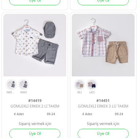
Üye Ol
Üye Ol
BORDO
MAVI
YESIL
SARI
INDIGO
#14419
#14451
GÖMLEKLİ ERKEK 2 Lİ TAKIM
GÖMLEKLİ ERKEK 3 LÜ TAKIM
4
Adet
09-24
4
Adet
09-24
Sipariş vermek için
Sipariş vermek için
Üye Ol
Üye Ol