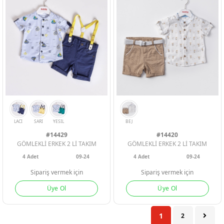
#14429
#14420
GÖMLEKLİ ERKEK 2 Lİ TAKIM
GÖMLEKLİ ERKEK 2 Lİ TAKIM
4
Adet
09-24
4
Adet
09-24
Sipariş vermek için
Sipariş vermek için
BEJ
COBALT
MAVI
GRI
INDIGO
Üye Ol
Üye Ol
1
2