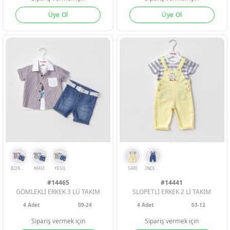
Üye Ol
Üye Ol
ERKEK BEBEK
ERKEK BEBEK
ERKEK BEBEK
KIZ BEBEK
KIZ BEBEK
KIZ BEBEK
ERKEK ÇOCU
ERKEK ÇOCU
ERKEK ÇOCU
#14465
#14441
GÖMLEKLİ ERKEK 3 LÜ TAKIM
SLOPETLİ ERKEK 2 Lİ TAKIM
KIZ ÇOCUK
KIZ ÇOCUK
KIZ ÇOCUK
4
Adet
09-24
4
Adet
03-12
Sipariş vermek için
Sipariş vermek için