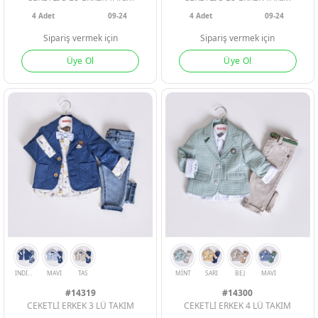
4
Adet
09-24
4
Adet
09-24
Sipariş vermek için
Sipariş vermek için
Üye Ol
Üye Ol
SOMON
COBALT
NAR
#14319
#14300
CEKETLİ ERKEK 3 LÜ TAKIM
CEKETLİ ERKEK 4 LÜ TAKIM