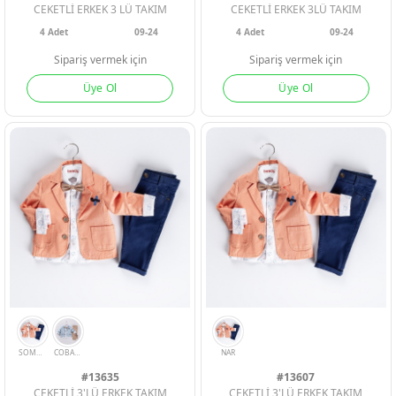
CEKETLİ ERKEK 3 LÜ TAKIM
CEKETLİ ERKEK 3LÜ TAKIM
4
Adet
09-24
4
Adet
09-24
Sipariş vermek için
Sipariş vermek için
Üye Ol
Üye Ol
INDIGO
KIREMIT
LACI
BEJ
MAVI
#13635
#13607
CEKETLİ 3'LÜ ERKEK TAKIM
CEKETLİ 3'LÜ ERKEK TAKIM