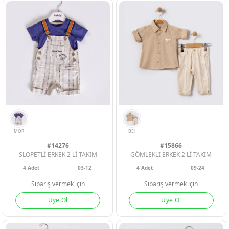
#14276
#15866
SLOPETLİ ERKEK 2 Lİ TAKIM
GÖMLEKLI ERKEK 2 Lİ TAKIM
HARDAL
KIREMIT
KIRMIZI
SARI
ORANJ
4
Adet
03-12
4
Adet
09-24
Sipariş vermek için
Sipariş vermek için
Üye Ol
Üye Ol