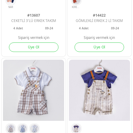
#13607
#14422
CEKETLİ 3'LÜ ERKEK TAKIM
GÖMLEKLİ ERKEK 2 Lİ TAKIM
ERKEK BEBEK
ERKEK BEBEK
ERKEK BEBEK
4
Adet
09-24
4
Adet
09-24
Sipariş vermek için
Sipariş vermek için
KIZ BEBEK
KIZ BEBEK
KIZ BEBEK
Üye Ol
Üye Ol
ERKEK ÇOCU
ERKEK ÇOCU
ERKEK ÇOCU
KIZ ÇOCUK
KIZ ÇOCUK
KIZ ÇOCUK
NAR
KIREMIT