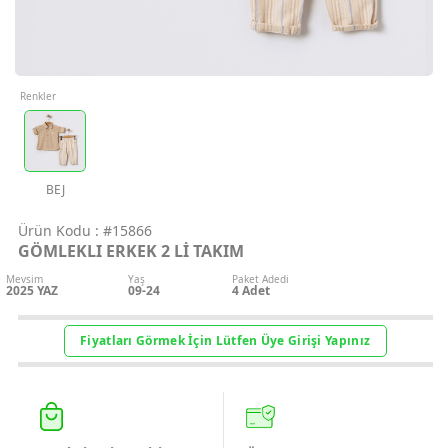
Geri Bildirim
İletişim
Renkler
Destek & Y
Şifremi Unut
BEJ
Ürün Kodu :
#15866
Geri Bildirim
GÖMLEKLI ERKEK 2 Lİ TAKIM
Mevsim
Yaş
Paket Adedi
2025 YAZ
09-24
4
Adet
Müşteri Hi
Fiyatları Görmek İçin Lütfen Üye Girişi Yapınız
Üye Ol
Giriş Yap