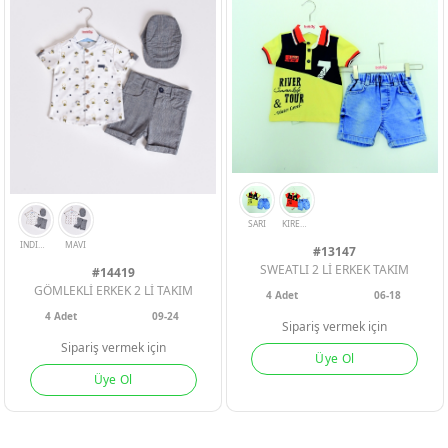
A. YESIL
BORDO
KIREMIT
#13147
SWEATLI 2 Lİ ERKEK TAKIM
#14419
GÖMLEKLİ ERKEK 2 Lİ TAKIM
4
Adet
06-18
4
Adet
09-24
Sipariş vermek için
Sipariş vermek için
Üye Ol
Üye Ol