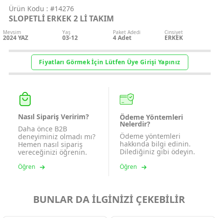
Ürün Kodu :
#14276
SLOPETLİ ERKEK 2 Lİ TAKIM
Mevsim
Yaş
Paket Adedi
Cinsiyet
2024 YAZ
03-12
4
Adet
ERKEK
Fiyatları Görmek İçin Lütfen Üye Girişi Yapınız
Nasıl Sipariş Veririm?
Ödeme Yöntemleri
Nelerdir?
Daha önce B2B
Ödeme yöntemleri
deneyiminiz olmadı mı?
hakkında bilgi edinin.
Hemen nasıl sipariş
Dilediğiniz gibi ödeyin.
vereceğinizi öğrenin.
Öğren
Öğren
BUNLAR DA İLGİNİZİ ÇEKEBİLİR