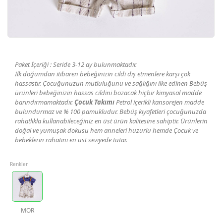
Geri Bildirim
İletişim
Paket İçeriği : Seride 3-12 ay bulunmaktadır.
Destek & Y
İlk doğumdan itibaren bebeğinizin cildi dış etmenlere karşı çok
hassastır. Çocuğunuzun mutluluğunu ve sağlığını ilke edinen Bebüş
Şifremi Unut
ürünleri bebeğinizin hassas cildini bozacak hiçbir kimyasal madde
barındırmamaktadır.
Çocuk Takımı
Petrol içerikli kansorejen madde
bulundurmaz ve % 100 pamukludur. Bebüş kıyafetleri çocuğunuzda
Geri Bildirim
rahatlıkla kullanabileceğiniz en üst ürün kalitesine sahiptir. Ürünlerin
doğal ve yumuşak dokusu hem anneleri huzurlu hemde Çocuk ve
bebeklerin rahatını en üst seviyede tutar.
Müşteri Hi
Renkler
Üye Ol
Giriş Yap
MOR