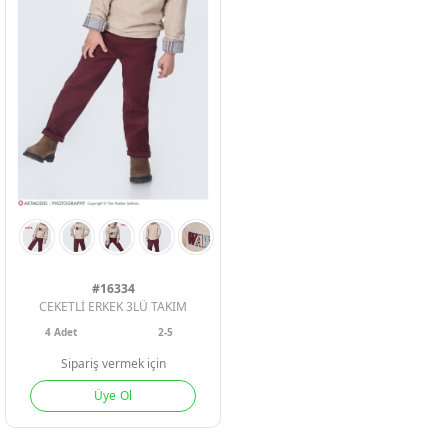
#16334
CEKETLİ ERKEK 3LÜ TAKIM
4
Adet
2-5
Sipariş vermek için
Üye Ol