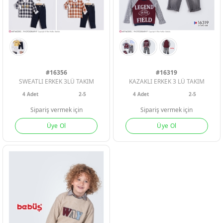
#16356
#16319
SWEATLI ERKEK 3LÜ TAKIM
KAZAKLI ERKEK 3 LÜ TAKIM
ERKEK BEBEK
ERKEK BEBEK
ERKEK BEBEK
4
Adet
2-5
4
Adet
2-5
Sipariş vermek için
Sipariş vermek için
KIZ BEBEK
KIZ BEBEK
KIZ BEBEK
Üye Ol
Üye Ol
ERKEK ÇOCU
ERKEK ÇOCU
ERKEK ÇOCU
KIZ ÇOCUK
KIZ ÇOCUK
KIZ ÇOCUK