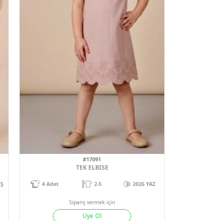
1
#17091