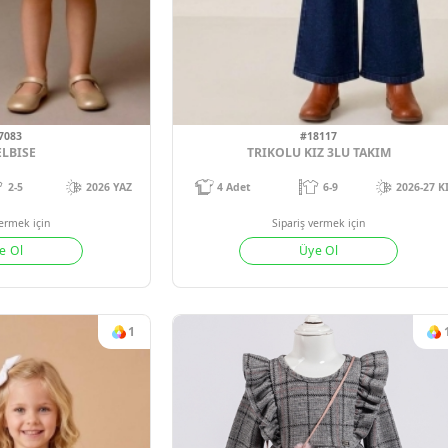
#17083
#1811
TEK ELBISE
TRIKOLU KIZ 
2-5
2026 YAZ
4
Adet
6