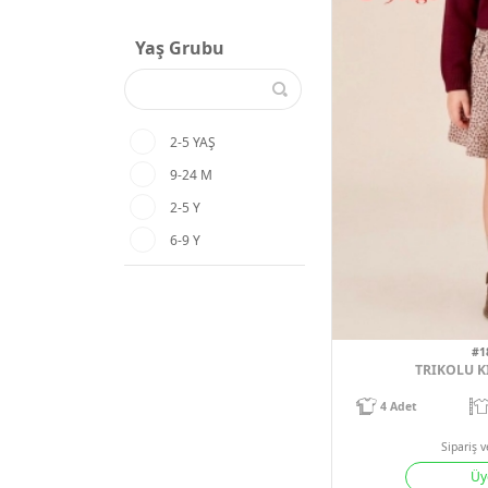
Yaş Grubu
2-5 YAŞ
9-24 M
2-5 Y
6-9 Y