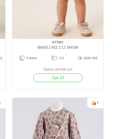
7
#17081
3LU TAKIM
BADILI KIZ 2 LI TAKIM
-9
2026-27 KIŞ
4
Adet
2-5