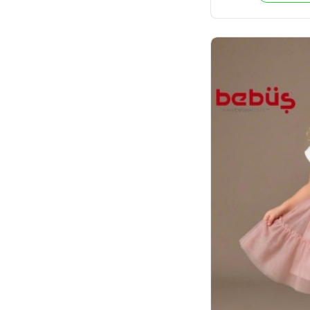
T
4
Adet