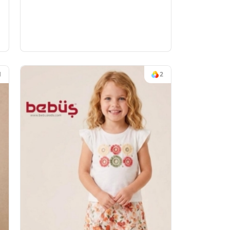
6
#13917
CUK ELBİSE
TEK KIZ ELBİSE
-5 YAŞ
KIZ
4
Adet
2-5 Y
ek için
Sipariş vermek için
Ol
Üye Ol