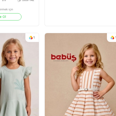
#1392
BEBÜŞ KIZ ÇO
4
Adet
2-3-4
Sipariş verm
Üye 
#17086
TEK ELBISE
2-5
2026 YAZ
Sipariş vermek için
Üye Ol