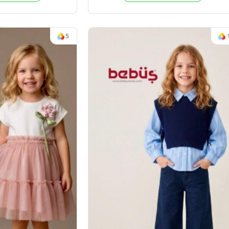
RIKOLU KIZ 2LI TAKIM
MONTLU KIZ 
2-5
2026-27 KIŞ
4
Adet
2
Sipariş vermek için
Sipariş verm
Üye Ol
Üye 
5