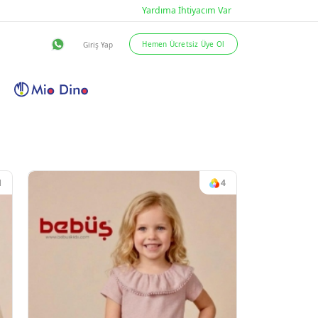
eslimat Şartları
İletişim
1