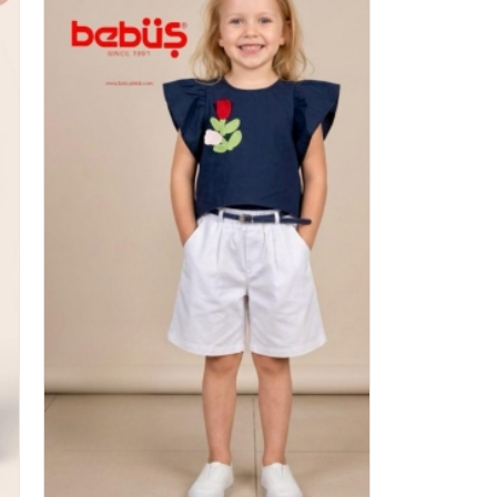
5
#17046
BISE
BADILI KIZ 2 LI TAKIM
-5
2026 YAZ
4
Adet
2-5
ek için
Sipariş vermek için
Ol
Üye Ol
2