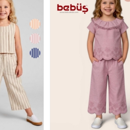
#17029
#1704
TEK ELBISE
TEK EL
2-5
2026 YAZ
4
Adet
2
Sipariş vermek için
Sipariş verm
Üye Ol
Üye 
1