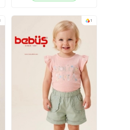
3LU TAKIM
TEK ELBISE
-5
2026-27 KIŞ
4
Adet
2-5
ek için
Sipariş vermek için
Ol
Üye Ol
1