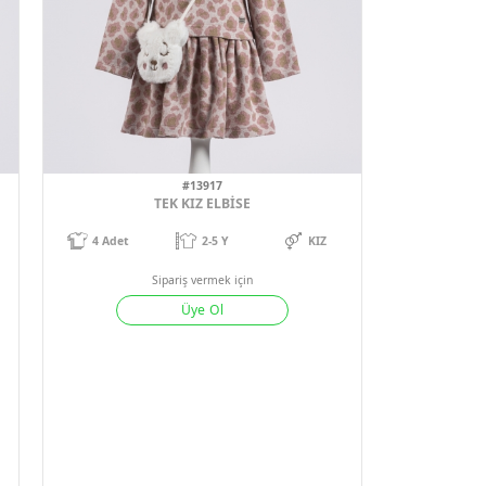
ek için
Sipariş vermek için
Ol
Üye Ol
1