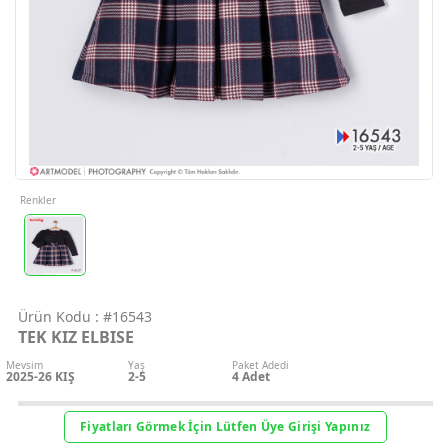
Geri Bildirim
İletişim
Destek & Y
Şifremi Unut
Renkler
Geri Bildirim
Ürün Kodu :
#16543
Müşteri Hi
TEK KIZ ELBISE
Mevsim
Yaş
Paket Adedi
Üye Ol
2025-26 KIŞ
2-5
4
Adet
Giriş Yap
Fiyatları Görmek İçin Lütfen Üye Girişi Yapınız