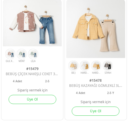
#15479
BEBÜŞ ÇİÇEK NAKIŞLI CEKET 3LÜ KIZ ÇOCUK TAKIM 2-3-4-5 YAŞ
#15478
4
Adet
2-5
BEBÜŞ KAZAYAĞI GÖMLEKLİ 3LÜ ÇOCUK TAKIM
Sipariş vermek için
4
Adet
2-5 Y
Üye Ol
Sipariş vermek için
Üye Ol