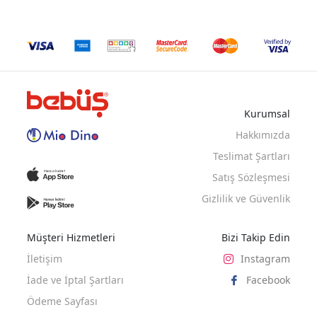
GUL KURUSU
MİNT
LILA
Kurumsal
BEJ
HARDAL
HARDAL
SIY
Hakkımızda
Teslimat Şartları
Satış Sözleşmesi
Gizlilik ve Güvenlik
Müşteri Hizmetleri
Bizi Takip Edin
İletişim
Instagram
İade ve İptal Şartları
Facebook
Ödeme Sayfası