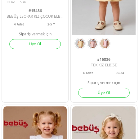
#15486
ERKEK BEBEK
ERKEK BEBEK
ERKEK BEBEK
BEBÜŞ LEOPAR KIZ ÇOCUK ELBİSE ÇANTALI
4
Adet
2-5 Y
KIZ BEBEK
KIZ BEBEK
KIZ BEBEK
Sipariş vermek için
Üye Ol
ERKEK ÇOCU
ERKEK ÇOCU
ERKEK ÇOCU
#16836
TEK KIZ ELBISE
KIZ ÇOCUK
KIZ ÇOCUK
KIZ ÇOCUK
4
Adet
09-24
PEMBE
Sipariş vermek için
GRI
Üye Ol