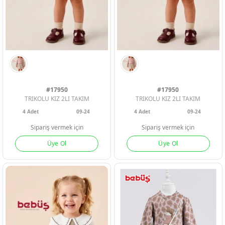
Geri Bildirim
İletişim
Destek & Y
#17950
#17950
Şifremi Unut
TRIKOLU KIZ 2LI TAKIM
TRIKOLU KIZ 2LI TAKIM
4
Adet
09-24
4
Adet
09-24
Geri Bildirim
Sipariş vermek için
Sipariş vermek için
Üye Ol
Üye Ol
Müşteri Hi
Üye Ol
Giriş Yap