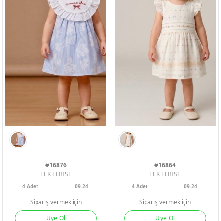
#16876
#16864
BEYAZ
SIYAH
TEK ELBISE
TEK ELBISE
4
Adet
09-24
4
Adet
09-24
Sipariş vermek için
Sipariş vermek için
Üye Ol
Üye Ol