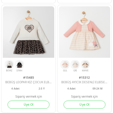
#15485
#15312
BEBÜŞ LEOPAR KIZ ÇOCUK ELBİSE
BEBÜŞ AYICIK DESENLİ ELBİSE KIZ BEBE
4
Adet
2-5 Y
4
Adet
09-24 M
Sipariş vermek için
Sipariş vermek için
Üye Ol
Üye Ol