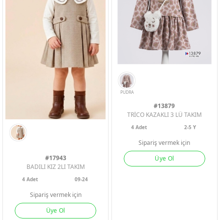
#13879
TRİCO KAZAKLI 3 LÜ TAKIM
4
Adet
2-5 Y
Sipariş vermek için
#17943
Üye Ol
BADILI KIZ 2LI TAKIM
4
Adet
09-24
PUDRA
Sipariş vermek için
Üye Ol