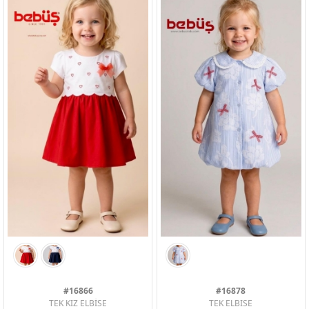
PEMBE
MAVI
GUL KURUSU
SOMON
MAVI
COBALT
#16866
#16878
TEK KIZ ELBİSE
TEK ELBISE