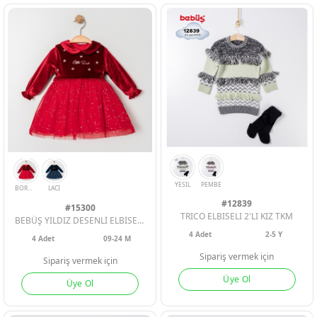
BEYAZ
SIYAH
GUL
GRI
KAHVE
#12839
#15300
TRICO ELBISELI 2'LI KIZ TKM
BEBÜŞ YILDIZ DESENLİ ELBİSE KIZ BEBE
4
Adet
2-5 Y
4
Adet
09-24 M
Sipariş vermek için
Sipariş vermek için
Üye Ol
Üye Ol