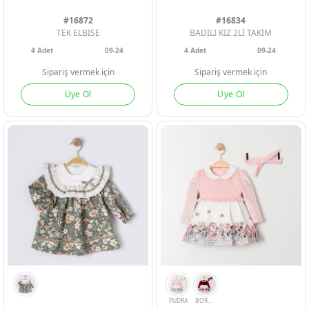
#16872
#16834
TEK ELBISE
BADILI KIZ 2Lİ TAKIM
4
Adet
09-24
4
Adet
09-24
Sipariş vermek için
Sipariş vermek için
Üye Ol
Üye Ol