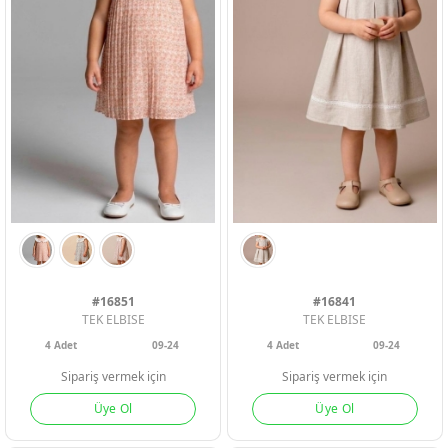
PUDRA
BORDO
#16851
#16841
TEK ELBISE
TEK ELBISE
4
Adet
09-24
4
Adet
09-24
Sipariş vermek için
Sipariş vermek için
Üye Ol
Üye Ol