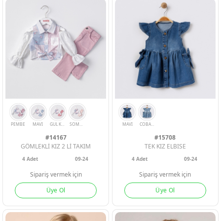
YESIL
PEMBE
BORDO
LACI
#14167
#15708
GÖMLEKLİ KIZ 2 Lİ TAKIM
TEK KIZ ELBISE
4
Adet
09-24
4
Adet
09-24
Sipariş vermek için
Sipariş vermek için
Üye Ol
Üye Ol