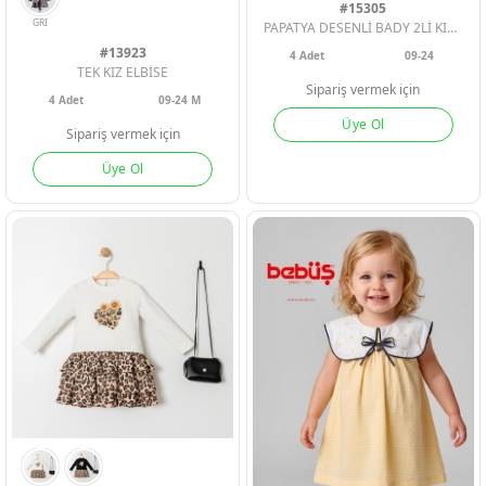
#15305
PAPATYA DESENLİ BADY 2Lİ KIZ BEBE TAKIM
#13923
4
Adet
09-24
TEK KIZ ELBİSE
Sipariş vermek için
4
Adet
09-24 M
Üye Ol
Sipariş vermek için
Üye Ol
PEMBE