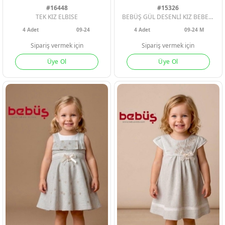
#16448
#15326
TEK KIZ ELBISE
BEBÜŞ GÜL DESENLİ KIZ BEBE ELBİSE
4
Adet
09-24
4
Adet
09-24 M
Sipariş vermek için
Sipariş vermek için
Üye Ol
Üye Ol