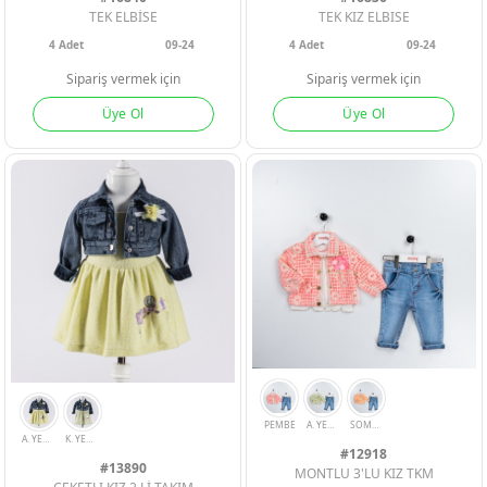
KIZ ÇOCUK
KIZ ÇOCUK
KIZ ÇOCUK
TEK ELBİSE
TEK KIZ ELBISE
4
Adet
09-24
4
Adet
09-24
Sipariş vermek için
Sipariş vermek için
Üye Ol
Üye Ol
#12918
#13890
MONTLU 3'LU KIZ TKM