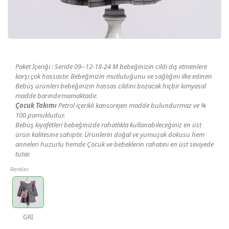
Geri Bildirim
İletişim
Paket İçeriği : Seride 09--12-18-24 M bebeğinizin cildi dış etmenlere
Destek & Y
karşı çok hassastır. Bebeğinizin mutluluğunu ve sağlığını ilke edinen
Bebüş ürünleri bebeğinizin hassas cildini bozacak hiçbir kimyasal
Şifremi Unut
madde barındırmamaktadır.
Çocuk Takımı
Petrol içerikli kansorejen madde bulundurmaz ve %
100 pamukludur.
Geri Bildirim
Bebüş kıyafetleri bebeğinizde rahatlıkla kullanabileceğiniz en üst
ürün kalitesine sahiptir. Ürünlerin doğal ve yumuşak dokusu hem
anneleri huzurlu hemde Çocuk ve bebeklerin rahatını en üst seviyede
tutar.
Müşteri Hi
Renkler
Üye Ol
Giriş Yap
GRI