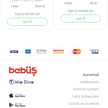
CEKETLI KIZ 2 Lİ TAKIM
4
Adet
06-18
4
Adet
09-24 M
Sipariş vermek için
Sipariş vermek için
Üye Ol
Üye Ol
Kurumsal
PEMBE
A. YESIL
SOMON
Hakkımızda
A. YESIL
K. YESIL
Teslimat Şartları
Satış Sözleşmesi
Gizlilik ve Güvenlik