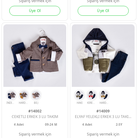
Sipariş vermek için
Sipariş vermek için
Üye Ol
Üye Ol
SOMON
MİNT
ORANJ
#14002
#14009
CEKETLI ERKEK 3 LU TAKIM
ELYAF YELEKLI ERKEK 3 LU TAKIM
4
Adet
09-24 M
4
Adet
2-5Y
Sipariş vermek için
Sipariş vermek için