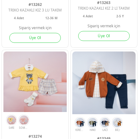
#13263
#13262
TRIKO KAZAKLI KIZ 2 LI TAKIM
TRIKO KAZAKLI KIZ 3 LU TAKIM
4
Adet
2-5 Y
4
Adet
12-36 M
Sipariş vermek için
Sipariş vermek için
Üye Ol
Üye Ol
MOR
PEMBE
MOR
BORDO
SOMON
BEJ
ORANJ
#13274
#13349