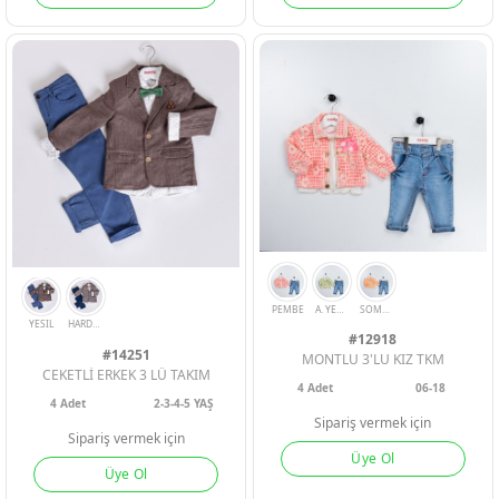
KIREMIT
BEJ
YESIL
INDIGO
GRI
#12918
#14251
MONTLU 3'LU KIZ TKM
CEKETLİ ERKEK 3 LÜ TAKIM
4
Adet
06-18
4
Adet
2-3-4-5 YAŞ
Sipariş vermek için
Sipariş vermek için
Üye Ol
Üye Ol