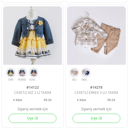
#14122
#14278
CEKETLİ KIZ 2 Lİ TAKIM
CEKETLİ ERKEK 3 LÜ TAKIM
PEMBE
GRI
4
Adet
09-24
4
Adet
09-24
Sipariş vermek için
Sipariş vermek için
Üye Ol
Üye Ol