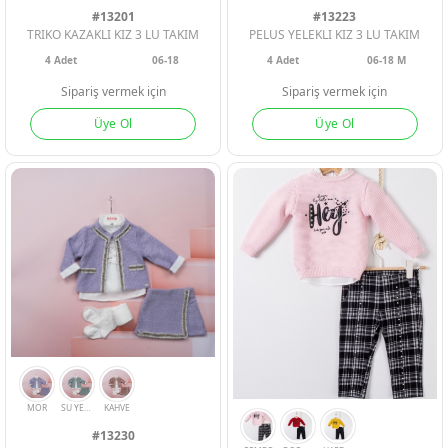
#13223
#13201
Geri Bildirim
PELUS YELEKLI KIZ 3 LU TAKIM
TRIKO KAZAKLI KIZ 3 LU TAKIM
4
Adet
06-18 M
4
Adet
06-18
GUL
LACI
GRI
MOR
HARDAL
A PEMBE
SOMON
İletişim
Sipariş vermek için
Sipariş vermek için
Üye Ol
Üye Ol
Destek & Y
Şifremi Unut
Geri Bildirim
Müşteri Hi
Üye Ol
Giriş Yap
#13230