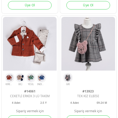
Üye Ol
Üye Ol
A. YESIL
K. YESIL
SARI
SOMON
PEMBE
#14061
#13923
CEKETLİ ERKEK 3 LÜ TAKIM
TEK KIZ ELBİSE
4
Adet
2-5 Y
4
Adet
09-24 M
Sipariş vermek için
Sipariş vermek için