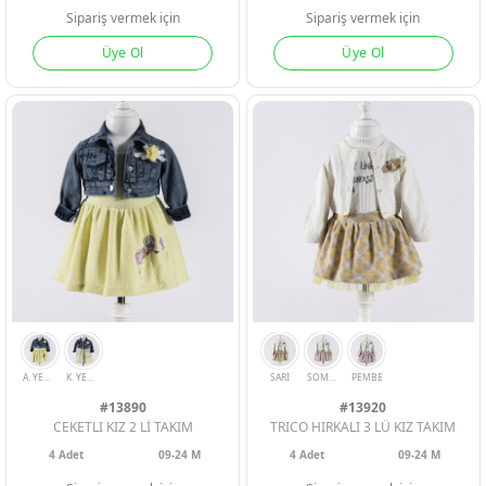
Sipariş vermek için
Sipariş vermek için
PEMBE
EKRU
SOMON
SARI
Üye Ol
Üye Ol
ERKEK BEBEK
ERKEK BEBEK
ERKEK BEBEK
KIZ BEBEK
KIZ BEBEK
KIZ BEBEK
ERKEK ÇOCU
ERKEK ÇOCU
ERKEK ÇOCU
#13890
#13920
CEKETLI KIZ 2 Lİ TAKIM
TRICO HIRKALI 3 LÜ KIZ TAKIM
KIZ ÇOCUK
KIZ ÇOCUK
KIZ ÇOCUK
4
Adet
09-24 M
4
Adet
09-24 M