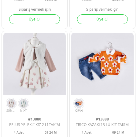
Sipariş vermek için
Sipariş vermek için
Üye Ol
Üye Ol
#13880
#13888
PELUS YELEKLI KIZ 2 Lİ TAKIM
TRICO KAZAKLI 3 LÜ KIZ TAKIM
4
Adet
09-24 M
4
Adet
09-24 M