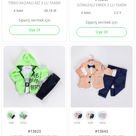
TRIKO KAZAKLI KIZ 3 LU TAKIM
GÖMLEKLI ERKEK 3 LU TAKIM
4
Adet
06-18 M
4
Adet
2-5 Y
Sipariş vermek için
Sipariş vermek için
Üye Ol
Üye Ol
SARI
SOMON
KIREMIT
HAKI
LACI
BE
#13623
#13643