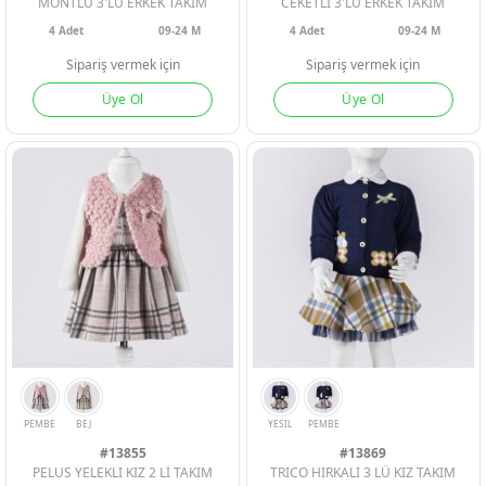
MONTLU 3'LU ERKEK TAKIM
CEKETLİ 3'LÜ ERKEK TAKIM
4
Adet
09-24 M
4
Adet
09-24 M
Sipariş vermek için
Sipariş vermek için
Üye Ol
Üye Ol
SARI
YESIL
SOMON
SARI
MAVI
#13855
#13869
PELUS YELEKLI KIZ 2 Lİ TAKIM
TRICO HIRKALI 3 LÜ KIZ TAKIM