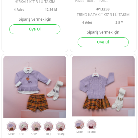
HIRKALI KIZ 3 LU TAKIM
#13258
4
Adet
12-36 M
TRIKO KAZAKLI KIZ 3 LÜ TAKIM
Sipariş vermek için
4
Adet
2-5 Y
Üye Ol
Sipariş vermek için
MOR
SU YESILI
KAHVE
Üye Ol
PEMBE
BORDO
HARDAL