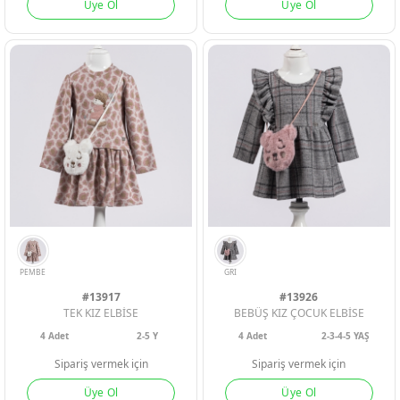
Üye Ol
Üye Ol
INDIGO
HARDAL
BEJ
HAKI
KIREMIT
HARDAL
#13917
#13926
TEK KIZ ELBİSE
BEBÜŞ KIZ ÇOCUK ELBİSE
4
Adet
2-5 Y
4
Adet
2-3-4-5 YAŞ
Sipariş vermek için
Sipariş vermek için
Üye Ol
Üye Ol