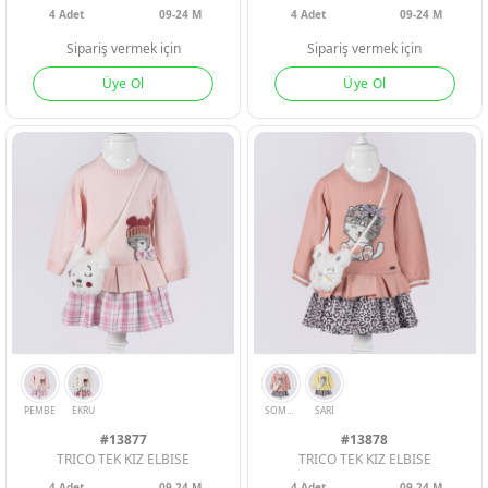
4
Adet
09-24 M
4
Adet
09-24 M
Sipariş vermek için
Sipariş vermek için
Üye Ol
Üye Ol
#13877
#13878
PEMBE
BEJ
YESIL
PEMBE
TRICO TEK KIZ ELBISE
TRICO TEK KIZ ELBISE
4
Adet
09-24 M
4
Adet
09-24 M