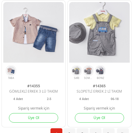
#14355
#14365
GÖMLEKLİ ERKEK 3 LÜ TAKIM
SLOPETLİ ERKEK 2 Lİ TAKIM
4
Adet
2-5
4
Adet
06-18
Sipariş vermek için
Sipariş vermek için
PEMBE
A. YESIL
SOMON
YESIL
HARDAL
Üye Ol
Üye Ol