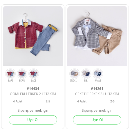
ERKEK BEBEK
ERKEK BEBEK
ERKEK BEBEK
KIZ BEBEK
KIZ BEBEK
KIZ BEBEK
#14434
#14261
GÖMLEKLİ ERKEK 2 Lİ TAKIM
CEKETLİ ERKEK 3 LÜ TAKIM
4
Adet
2-5
4
Adet
2-5
ERKEK ÇOCU
ERKEK ÇOCU
ERKEK ÇOCU
Sipariş vermek için
Sipariş vermek için
Üye Ol
Üye Ol
KIZ ÇOCUK
KIZ ÇOCUK
KIZ ÇOCUK