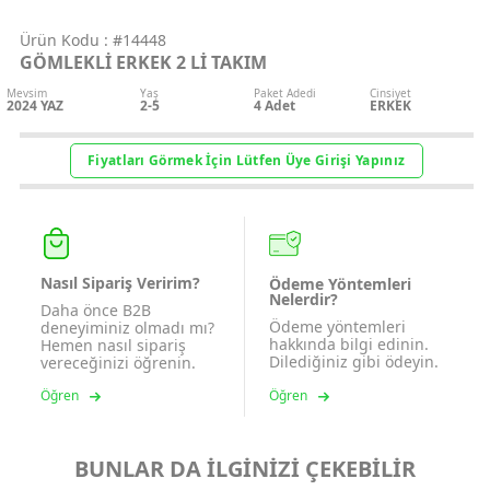
Ürün Kodu :
#14448
GÖMLEKLİ ERKEK 2 Lİ TAKIM
Mevsim
Yaş
Paket Adedi
Cinsiyet
2024 YAZ
2-5
4
Adet
ERKEK
Fiyatları Görmek İçin Lütfen Üye Girişi Yapınız
Nasıl Sipariş Veririm?
Ödeme Yöntemleri
Nelerdir?
Daha önce B2B
Ödeme yöntemleri
deneyiminiz olmadı mı?
hakkında bilgi edinin.
Hemen nasıl sipariş
Dilediğiniz gibi ödeyin.
vereceğinizi öğrenin.
Öğren
Öğren
BUNLAR DA İLGİNİZİ ÇEKEBİLİR