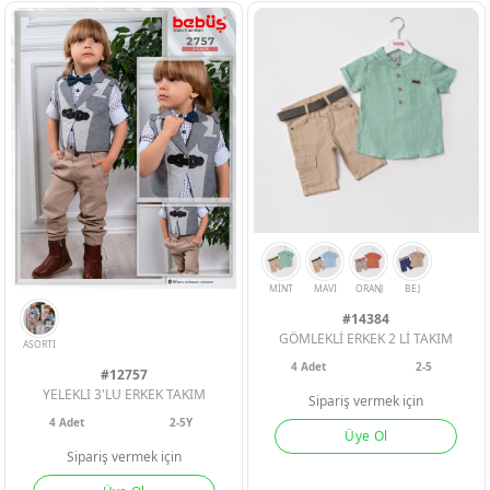
SARI
EKRU
LACI
INDIGO
BEJ
MAVI
#14384
GÖMLEKLİ ERKEK 2 Lİ TAKIM
4
Adet
2-5
#12757
YELEKLI 3'LU ERKEK TAKIM
Sipariş vermek için
4
Adet
2-5Y
Üye Ol
Sipariş vermek için