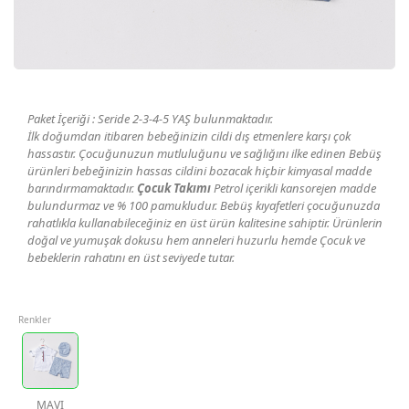
Geri Bildirim
İletişim
Paket İçeriği : Seride 2-3-4-5 YAŞ bulunmaktadır.
Destek & Y
İlk doğumdan itibaren bebeğinizin cildi dış etmenlere karşı çok
hassastır. Çocuğunuzun mutluluğunu ve sağlığını ilke edinen Bebüş
Şifremi Unut
ürünleri bebeğinizin hassas cildini bozacak hiçbir kimyasal madde
barındırmamaktadır.
Çocuk Takımı
Petrol içerikli kansorejen madde
bulundurmaz ve % 100 pamukludur. Bebüş kıyafetleri çocuğunuzda
Geri Bildirim
rahatlıkla kullanabileceğiniz en üst ürün kalitesine sahiptir. Ürünlerin
doğal ve yumuşak dokusu hem anneleri huzurlu hemde Çocuk ve
bebeklerin rahatını en üst seviyede tutar.
Müşteri Hi
Renkler
Üye Ol
Giriş Yap
MAVI