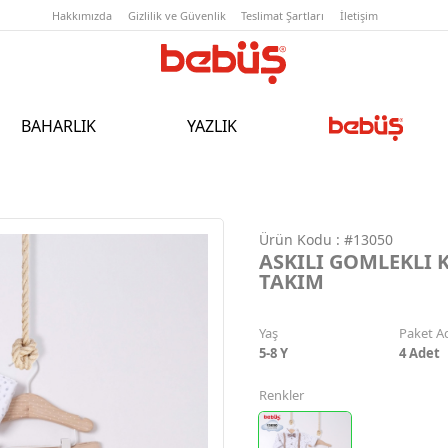
Hakkımızda
Gizlilik ve Güvenlik
T
BAHARLIK
YAZLIK
Ürün Kodu :
#13050
ASKILI GOMLEKLI K
TAKIM
Yaş
Paket A
5-8 Y
4
Adet
Renkler