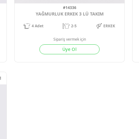
#14336
YAĞMURLUK ERKEK 3 LÜ TAKIM
4
Adet
2-5
ERKEK
Sipariş vermek için
Üye Ol
1