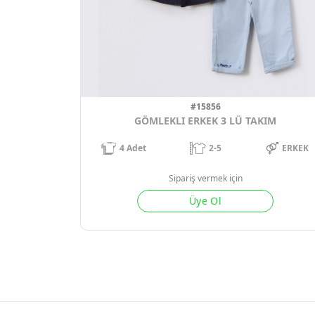
#15856
GÖMLEKLI ERKEK 3 LÜ TAKIM
4
Adet
2-5
ERKEK
Sipariş vermek için
Üye Ol