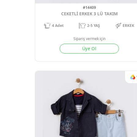
#14409
CEKETLİ ERKEK 3 LÜ TAKIM
4
Adet
2-5 YAŞ
ERKEK
Sipariş vermek için
Üye Ol