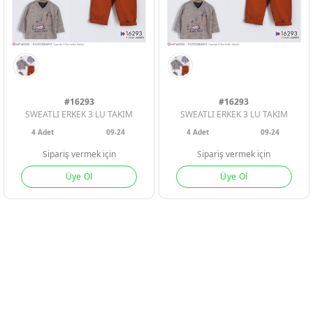
ERKEK ÇOCU
ERKEK ÇOCU
ERKEK ÇOCU
KIZ ÇOCUK
KIZ ÇOCUK
KIZ ÇOCUK
#16293
#16293
SWEATLI ERKEK 3 LU TAKIM
SWEATLI ERKEK 3 LU TAKIM
4
Adet
09-24
4
Adet
09-24
Sipariş vermek için
Sipariş vermek için
Üye Ol
Üye Ol