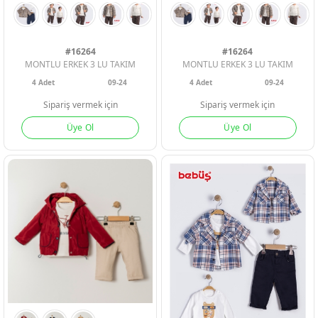
Geri Bildirim
İletişim
#16264
#16264
MONTLU ERKEK 3 LU TAKIM
MONTLU ERKEK 3 LU TAKIM
4
Adet
09-24
4
Adet
09-24
Destek & Y
Sipariş vermek için
Sipariş vermek için
Üye Ol
Üye Ol
Şifremi Unut
Geri Bildirim
Müşteri Hi
Üye Ol
Giriş Yap