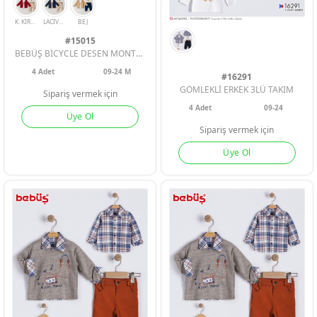
#15015
BEBÜŞ BİCYCLE DESEN MONTLU 3LÜ ERKEK BEBE TAKIM
4
Adet
09-24 M
#16291
GÖMLEKLİ ERKEK 3LÜ TAKIM
Sipariş vermek için
4
Adet
09-24
Üye Ol
Sipariş vermek için
K. KIREMIT
LACIVERT
BEJ
Üye Ol
ERKEK BEBEK
ERKEK BEBEK
ERKEK BEBEK
KIZ BEBEK
KIZ BEBEK
KIZ BEBEK