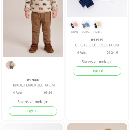
#13539
CEKETLİ 3 LÜ ERKEK TAKIM
4
Adet
09-24 M
Sipariş vermek için
Üye Ol
ERKEK BEBEK
ERKEK BEBEK
ERKEK BEBEK
#17666
TRIKOLU ERKEK 3LU TAKIM
4
Adet
09-24
KIZ BEBEK
KIZ BEBEK
KIZ BEBEK
Sipariş vermek için
ORANJ
COBALT
HARDAL
Üye Ol
ERKEK ÇOCU
ERKEK ÇOCU
ERKEK ÇOCU