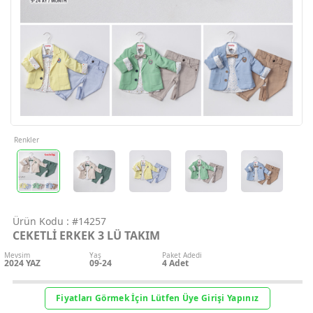
Geri Bildirim
İletişim
Destek & Y
Şifremi Unut
Renkler
Geri Bildirim
Ürün Kodu :
#14257
Müşteri Hi
CEKETLİ ERKEK 3 LÜ TAKIM
Mevsim
Yaş
Paket Adedi
Üye Ol
2024 YAZ
09-24
4
Adet
Giriş Yap
Fiyatları Görmek İçin Lütfen Üye Girişi Yapınız