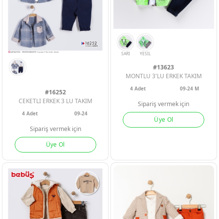
#13623
MONTLU 3'LU ERKEK TAKIM
ERKEK BEBEK
ERKEK BEBEK
ERKEK BEBEK
4
Adet
09-24 M
#16252
CEKETLI ERKEK 3 LU TAKIM
Sipariş vermek için
4
Adet
09-24
KIZ BEBEK
KIZ BEBEK
KIZ BEBEK
Üye Ol
Sipariş vermek için
ERKEK ÇOCU
ERKEK ÇOCU
ERKEK ÇOCU
Üye Ol
KIZ ÇOCUK
KIZ ÇOCUK
KIZ ÇOCUK
SARI
YESIL