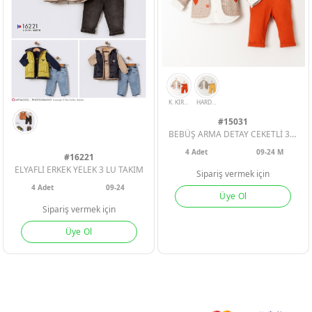
#15031
BEBÜŞ ARMA DETAY CEKETLİ 3LÜ ERKEK BEBE TAKIM
4
Adet
09-24 M
#16221
ELYAFLI ERKEK YELEK 3 LU TAKIM
Sipariş vermek için
4
Adet
09-24
Üye Ol
Sipariş vermek için
Üye Ol