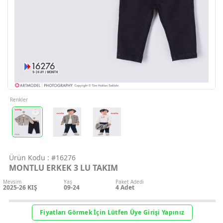
Geri Bildirim
İletişim
Destek & Y
Şifremi Unut
Renkler
Geri Bildirim
Ürün Kodu :
#16276
Müşteri Hi
MONTLU ERKEK 3 LU TAKIM
Mevsim
Yaş
Paket Adedi
Üye Ol
2025-26 KIŞ
09-24
4
Adet
Giriş Yap
Fiyatları Görmek İçin Lütfen Üye Girişi Yapınız