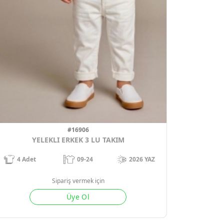
#16906
YELEKLI ERKEK 3 LU TAKIM
4
Adet
09-24
2026 YAZ
Sipariş vermek için
Üye Ol