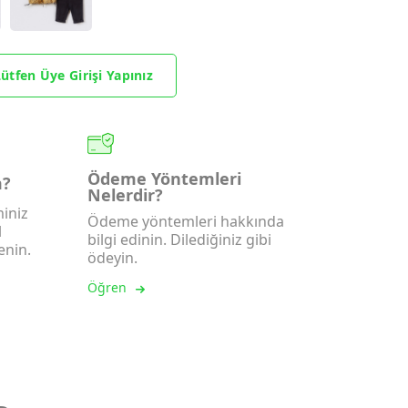
ütfen Üye Girişi Yapınız
Ödeme Yöntemleri
m?
Nelerdir?
iniz
Ödeme yöntemleri hakkında
l
bilgi edinin. Dilediğiniz gibi
enin.
ödeyin.
Öğren