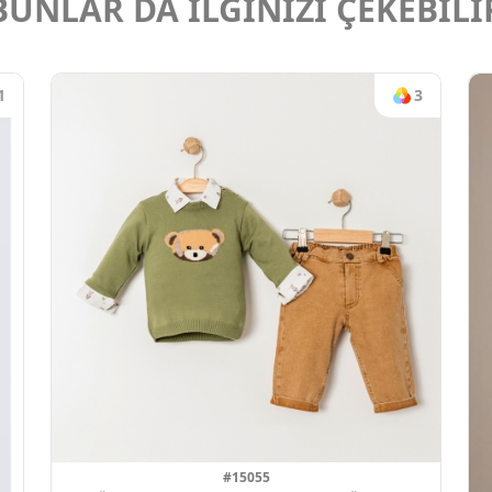
BUNLAR DA İLGİNİZİ ÇEKEBİLİ
1
3
#15055