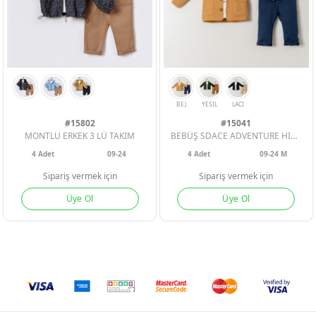
#15802
#15041
MONTLU ERKEK 3 LÜ TAKIM
BEBÜŞ SDACE ADVENTURE HIRKALI 3LÜ ERKEK BEBE TAKIM
4
Adet
09-24
4
Adet
09-24 M
Sipariş vermek için
Sipariş vermek için
Üye Ol
Üye Ol