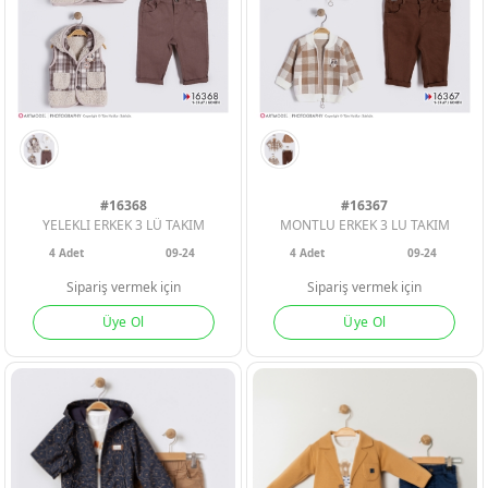
ERKEK BEBEK
ERKEK BEBEK
ERKEK BEBEK
#16368
#16367
YELEKLI ERKEK 3 LÜ TAKIM
MONTLU ERKEK 3 LU TAKIM
KIZ BEBEK
KIZ BEBEK
KIZ BEBEK
4
Adet
09-24
4
Adet
09-24
Sipariş vermek için
Sipariş vermek için
ERKEK ÇOCU
ERKEK ÇOCU
ERKEK ÇOCU
Üye Ol
Üye Ol
KIZ ÇOCUK
KIZ ÇOCUK
KIZ ÇOCUK