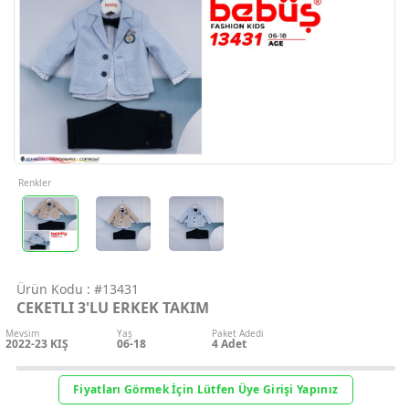
Geri Bildirim
İletişim
Destek & Y
Şifremi Unut
Renkler
Geri Bildirim
Ürün Kodu :
#13431
Müşteri Hi
CEKETLI 3'LU ERKEK TAKIM
Mevsim
Yaş
Paket Adedi
Üye Ol
2022-23 KIŞ
06-18
4
Adet
Giriş Yap
Fiyatları Görmek İçin Lütfen Üye Girişi Yapınız