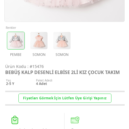
Geri Bildirim
İletişim
Renkler
Destek & Y
Şifremi Unut
PEMBE
SOMON
SOMON
Ürün Kodu :
#15476
Geri Bildirim
BEBÜŞ KALP DESENLİ ELBİSE 2Lİ KIZ ÇOCUK TAKIM
Yaş
Paket Adedi
2-5 Y
4
Adet
Müşteri Hi
Fiyatları Görmek İçin Lütfen Üye Girişi Yapınız
Üye Ol
Giriş Yap