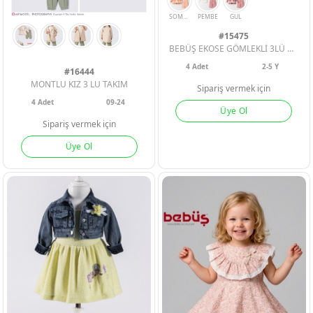
#15475
BEBÜŞ EKOSE GÖMLEKLİ 3LÜ ÇOCUK TAKIM
4
Adet
2-5 Y
#16444
MONTLU KIZ 3 LU TAKIM
Sipariş vermek için
4
Adet
09-24
Üye Ol
Sipariş vermek için
ERKEK BEBEK
ERKEK BEBEK
ERKEK BEBEK
Üye Ol
KIZ BEBEK
KIZ BEBEK
KIZ BEBEK
SOMON
PEMBE
GUL
ERKEK ÇOCU
ERKEK ÇOCU
ERKEK ÇOCU
KIZ ÇOCUK
KIZ ÇOCUK
KIZ ÇOCUK