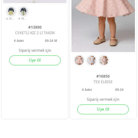
#13890
CEKETLI KIZ 2 Lİ TAKIM
4
Adet
09-24 M
Sipariş vermek için
Üye Ol
#16850
TEK ELBISE
4
Adet
09-24
Sipariş vermek için
Üye Ol
A. YESIL
K. YESIL