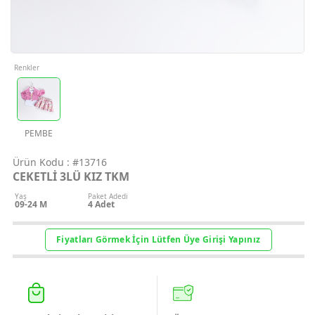
Geri Bildirim
İletişim
Renkler
Destek & Y
Şifremi Unut
PEMBE
Ürün Kodu :
#13716
Geri Bildirim
CEKETLİ 3LÜ KIZ TKM
Yaş
Paket Adedi
09-24 M
4
Adet
Müşteri Hi
Fiyatları Görmek İçin Lütfen Üye Girişi Yapınız
Üye Ol
Giriş Yap