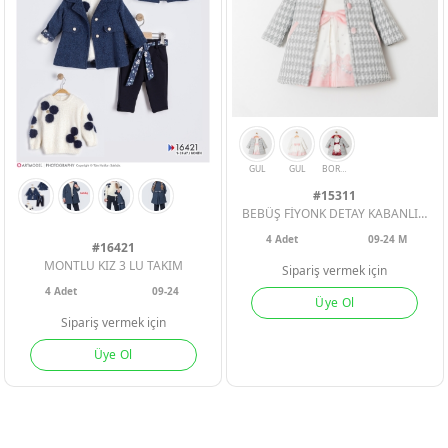
#15311
BEBÜŞ FİYONK DETAY KABANLI KIZ BEBE 2Lİ TAKIM
4
Adet
09-24 M
#16421
MONTLU KIZ 3 LU TAKIM
Sipariş vermek için
4
Adet
09-24
Üye Ol
Sipariş vermek için
Üye Ol