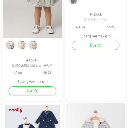
#16448
TEK KIZ ELBISE
4
Adet
09-24
Sipariş vermek için
Üye Ol
ERKEK BEBEK
ERKEK BEBEK
ERKEK BEBEK
#16845
GOMLEKLI KIZ 2 LI TAKIM
KIZ BEBEK
KIZ BEBEK
KIZ BEBEK
4
Adet
09-24
Sipariş vermek için
ERKEK ÇOCU
ERKEK ÇOCU
ERKEK ÇOCU
Üye Ol
KIZ ÇOCUK
KIZ ÇOCUK
KIZ ÇOCUK