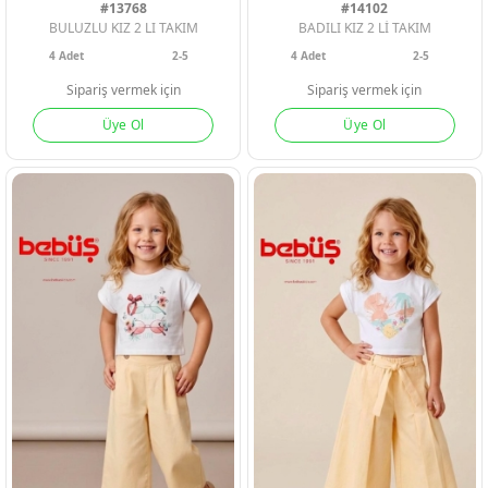
#13768
#14102
BULUZLU KIZ 2 LI TAKIM
BADILI KIZ 2 Lİ TAKIM
4
Adet
2-5
4
Adet
2-5
Sipariş vermek için
Sipariş vermek için
Üye Ol
Üye Ol
PEMBE
YESIL
SARI