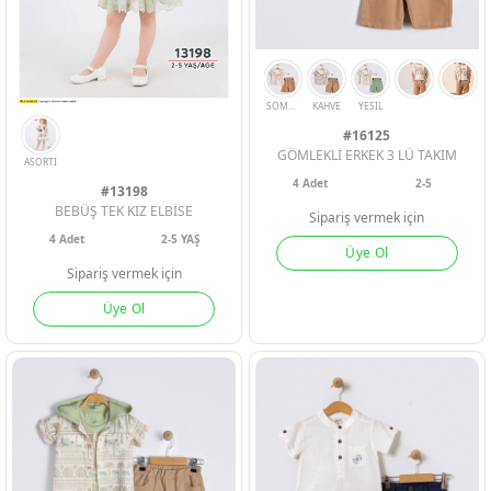
EKRU
SARI
SOMON
MAVI
#16125
GÖMLEKLİ ERKEK 3 LÜ TAKIM
4
Adet
2-5
#13198
BEBÜŞ TEK KIZ ELBİSE
Sipariş vermek için
4
Adet
2-5 YAŞ
Üye Ol
Sipariş vermek için
Üye Ol