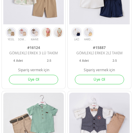
SARI
KIRMIZI
PEMBE
SOMON
BEJ
YESIL
#16124
#15887
GÖMLEKLİ ERKEK 3 LÜ TAKIM
GÖMLEKLİ ERKEK 2Lİ TAKIM
4
Adet
2-5
4
Adet
2-5
Sipariş vermek için
Sipariş vermek için
Üye Ol
Üye Ol