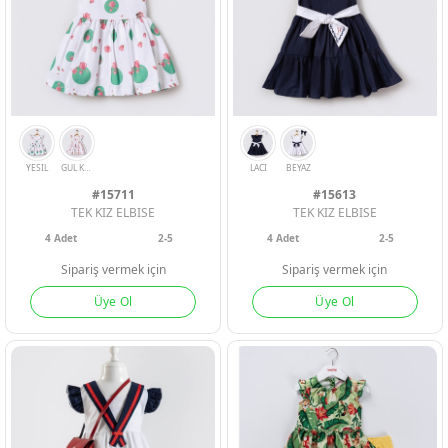
#15711
#15613
TEK KIZ ELBISE
TEK KIZ ELBISE
4
Adet
2-5
4
Adet
2-5
Sipariş vermek için
Sipariş vermek için
Üye Ol
Üye Ol