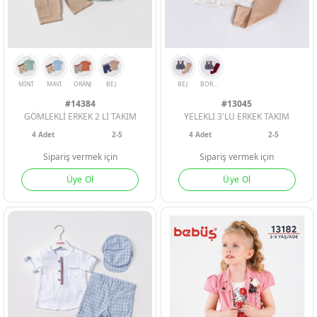
#14384
#13045
GÖMLEKLİ ERKEK 2 Lİ TAKIM
YELEKLI 3'LU ERKEK TAKIM
SOMON
KAHVE
YESIL
4
Adet
2-5
4
Adet
2-5
Sipariş vermek için
Sipariş vermek için
ASORTI
Üye Ol
Üye Ol