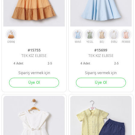
KIZ BEBEK
KIZ BEBEK
KIZ BEBEK
ERKEK ÇOCU
ERKEK ÇOCU
ERKEK ÇOCU
KIZ ÇOCUK
KIZ ÇOCUK
KIZ ÇOCUK
#15755
#15699
TEK KIZ ELBİSE
TEK KIZ ELBISE
4
Adet
2-5
4
Adet
2-5
Sipariş vermek için
Sipariş vermek için
Üye Ol
Üye Ol
BEYAZ
KIRMIZI
YESIL
MAVI