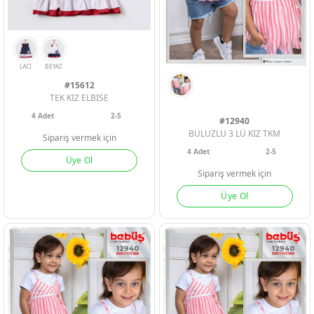
#15612
TEK KIZ ELBISE
4
Adet
2-5
#12940
BULUZLU 3 LÜ KIZ TKM
Sipariş vermek için
4
Adet
2-5
Üye Ol
Sipariş vermek için
Üye Ol