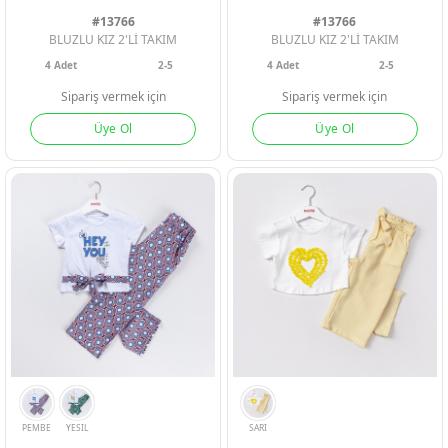
Geri Bildirim
#13766
#13766
BLUZLU KIZ 2'Lİ TAKIM
BLUZLU KIZ 2'Lİ TAKIM
4
Adet
2-5
4
Adet
2-5
İletişim
Sipariş vermek için
Sipariş vermek için
Üye Ol
Üye Ol
Destek & Y
Şifremi Unut
Geri Bildirim
Müşteri Hi
Üye Ol
Giriş Yap