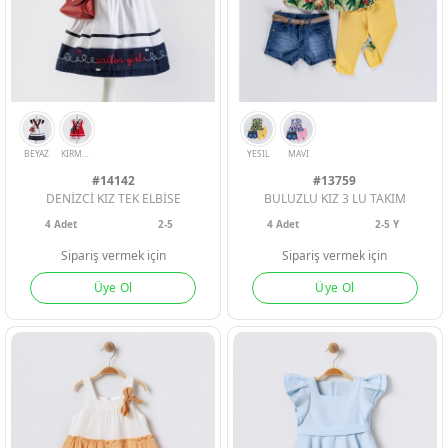
#14142
#13759
DENİZCİ KIZ TEK ELBİSE
BULUZLU KIZ 3 LU TAKIM
4
Adet
2-5
4
Adet
2-5 Y
Sipariş vermek için
Sipariş vermek için
Üye Ol
Üye Ol
YESIL
GUL KURUSU
LACI
BEYAZ
ERKEK BEBEK
ERKEK BEBEK
ERKEK BEBEK