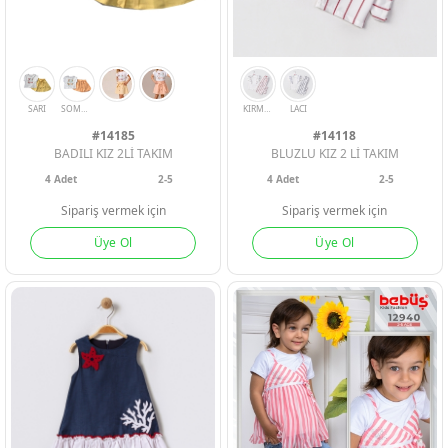
#14185
#14118
BADILI KIZ 2Lİ TAKIM
BLUZLU KIZ 2 Lİ TAKIM
4
Adet
2-5
4
Adet
2-5
Sipariş vermek için
Sipariş vermek için
Üye Ol
Üye Ol
SARI
SOMON
KIRMIZI
LACI