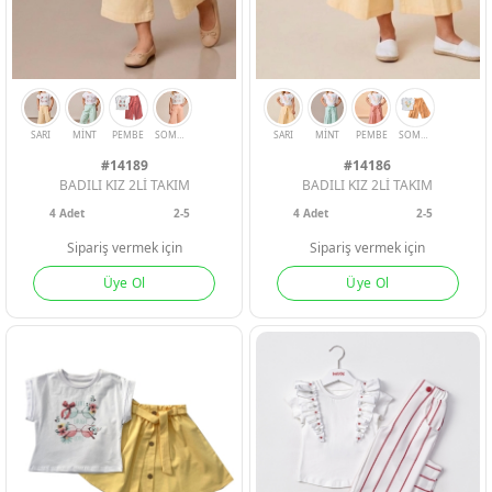
#14189
#14186
BADILI KIZ 2Lİ TAKIM
BADILI KIZ 2Lİ TAKIM
4
Adet
2-5
4
Adet
2-5
Sipariş vermek için
Sipariş vermek için
Üye Ol
Üye Ol
SARI
MİNT
PEMBE
SOMON
SARI
MİNT
PEMBE