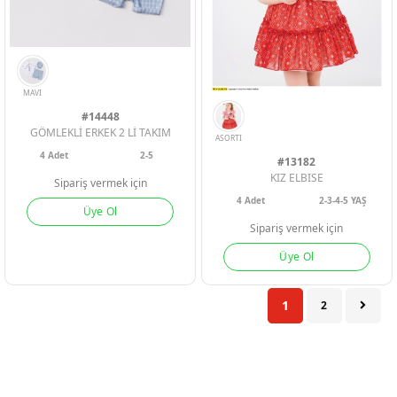
#14448
GÖMLEKLİ ERKEK 2 Lİ TAKIM
4
Adet
2-5
#13182
KIZ ELBISE
Sipariş vermek için
4
Adet
2-3-4-5 YAŞ
Üye Ol
Sipariş vermek için
Üye Ol
YESIL
SOMON
KAHVE
LACI
HARDAL
1
2