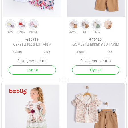
#13719
#16123
CEKETLİ KIZ 3 LÜ TAKIM
GÖMLEKLİ ERKEK 3 LÜ TAKIM
4
Adet
2-5 Y
4
Adet
2-5
Sipariş vermek için
Sipariş vermek için
Üye Ol
Üye Ol