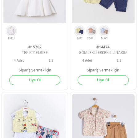
#15702
#14474
TEK KIZ ELBISE
GÖMLEKLİ ERKEK 2 Lİ TAKIM
4
Adet
2-5
4
Adet
2-5
Sipariş vermek için
Sipariş vermek için
Üye Ol
Üye Ol
ORANJ
MAVI
YESIL
BEJ
EK