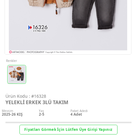
Geri Bildirim
İletişim
Destek & Y
Şifremi Unut
Renkler
Geri Bildirim
Ürün Kodu :
#16328
Müşteri Hi
YELEKLİ ERKEK 3LÜ TAKIM
Mevsim
Yaş
Paket Adedi
Üye Ol
2025-26 KIŞ
2-5
4
Adet
Giriş Yap
Fiyatları Görmek İçin Lütfen Üye Girişi Yapınız