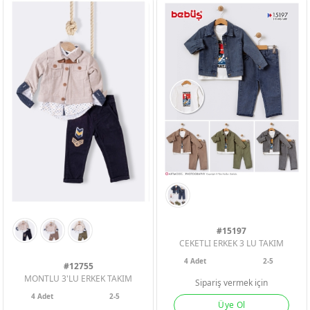
#15197
CEKETLI ERKEK 3 LU TAKIM
4
Adet
2-5
#12755
MONTLU 3'LU ERKEK TAKIM
Sipariş vermek için
4
Adet
2-5
Üye Ol