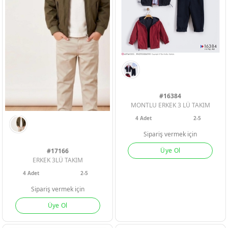
#16384
MONTLU ERKEK 3 LÜ TAKIM
4
Adet
2-5
ERKEK BEBEK
ERKEK BEBEK
ERKEK BEBEK
Sipariş vermek için
Üye Ol
#17166
KIZ BEBEK
KIZ BEBEK
KIZ BEBEK
ERKEK 3LÜ TAKIM
4
Adet
2-5
Sipariş vermek için
ERKEK ÇOCU
ERKEK ÇOCU
ERKEK ÇOCU
Üye Ol
KIZ ÇOCUK
KIZ ÇOCUK
KIZ ÇOCUK