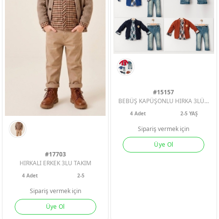
#15157
BEBÜŞ KAPÜŞONLU HIRKA 3LÜ ERKEK ÇOCUK TAKIM 2-3-4-5 YAŞ
4
Adet
2-5 YAŞ
ERKEK BEBEK
ERKEK BEBEK
ERKEK BEBEK
Sipariş vermek için
Üye Ol
KIZ BEBEK
KIZ BEBEK
KIZ BEBEK
#17703
HIRKALI ERKEK 3LU TAKIM
ERKEK ÇOCU
ERKEK ÇOCU
ERKEK ÇOCU
4
Adet
2-5
Sipariş vermek için
KIZ ÇOCUK
KIZ ÇOCUK
KIZ ÇOCUK
Üye Ol