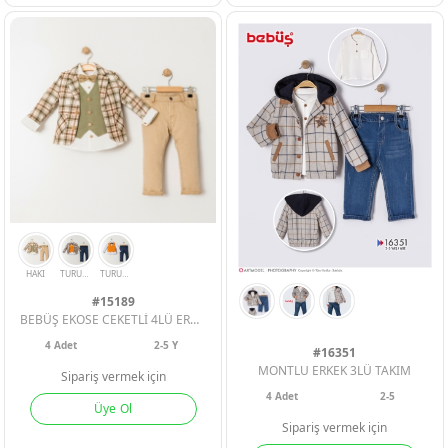
#15189
BEBÜŞ EKOSE CEKETLİ 4LÜ ERKEK ÇOCUK TAKIM
4
Adet
2-5 Y
#16351
MONTLU ERKEK 3LÜ TAKIM
Sipariş vermek için
4
Adet
2-5
Üye Ol
Sipariş vermek için