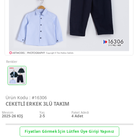
Geri Bildirim
İletişim
Destek & Y
Şifremi Unut
Renkler
Geri Bildirim
Ürün Kodu :
#16306
Müşteri Hi
CEKETLİ ERKEK 3LÜ TAKIM
Mevsim
Yaş
Paket Adedi
Üye Ol
2025-26 KIŞ
2-5
4
Adet
Giriş Yap
Fiyatları Görmek İçin Lütfen Üye Girişi Yapınız