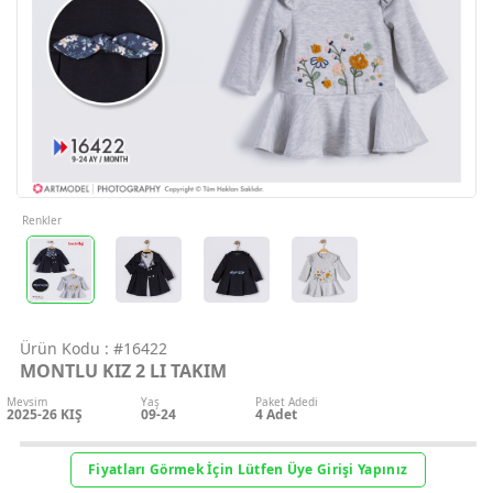
Geri Bildirim
İletişim
Destek & Y
Şifremi Unut
Renkler
Geri Bildirim
Ürün Kodu :
#16422
Müşteri Hi
MONTLU KIZ 2 LI TAKIM
Mevsim
Yaş
Paket Adedi
Üye Ol
2025-26 KIŞ
09-24
4
Adet
Giriş Yap
Fiyatları Görmek İçin Lütfen Üye Girişi Yapınız