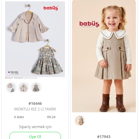
KIZ ÇOCUK
KIZ ÇOCUK
KIZ ÇOCUK
#16446
MONTLU KIZ 2 LI TAKIM
4
Adet
09-24
Sipariş vermek için
Üye Ol
#17943