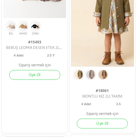
#15493
BEBÜŞ LEOPAR DESEN ETEK 2Lİ KIZ ÇOCUK TAKIM
4
Adet
2-5 Y
Sipariş vermek için
Üye Ol
ERKEK BEBEK
ERKEK BEBEK
ERKEK BEBEK
#18061
MONTLU KIZ 2LI TAKIM
KIZ BEBEK
KIZ BEBEK
KIZ BEBEK
4
Adet
2-5
BEJ
KAHVE
SIYAH
Sipariş vermek için
ERKEK ÇOCU
ERKEK ÇOCU
ERKEK ÇOCU
Üye Ol