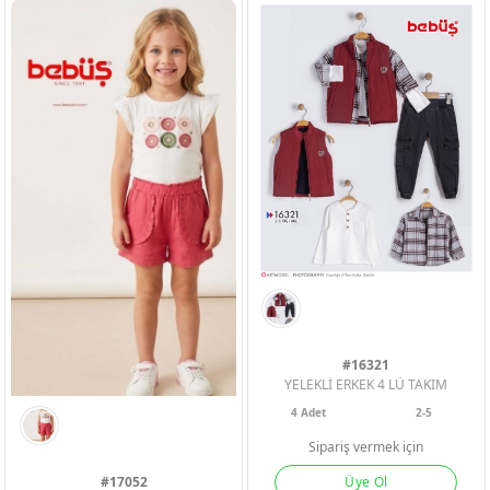
KIZ ÇOCUK
KIZ ÇOCUK
KIZ ÇOCUK
#16321
YELEKLİ ERKEK 4 LÜ TAKIM
4
Adet
2-5
Sipariş vermek için
Üye Ol
#17052