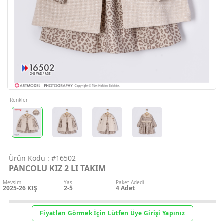
Geri Bildirim
İletişim
Destek & Y
Şifremi Unut
Renkler
Geri Bildirim
Ürün Kodu :
#16502
Müşteri Hi
PANCOLU KIZ 2 LI TAKIM
Mevsim
Yaş
Paket Adedi
Üye Ol
2025-26 KIŞ
2-5
4
Adet
Giriş Yap
Fiyatları Görmek İçin Lütfen Üye Girişi Yapınız