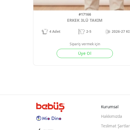
#17166
ERKEK 3LÜ TAKIM
4
Adet
2-5
2026-27 KI
Sipariş vermek için
Üye Ol