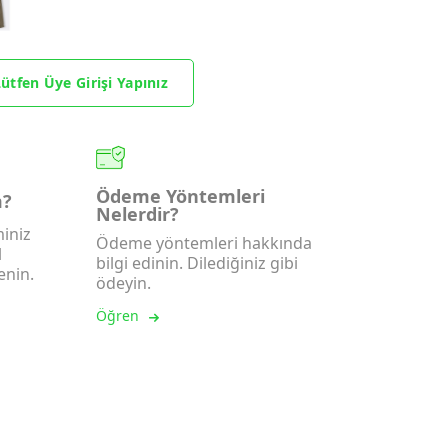
ütfen Üye Girişi Yapınız
Ödeme Yöntemleri
m?
Nelerdir?
iniz
Ödeme yöntemleri hakkında
l
bilgi edinin. Dilediğiniz gibi
enin.
ödeyin.
Öğren