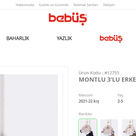
Hakkımızda
Gizlilik ve Güvenlik
T
BAHARLIK
YAZLIK
Ürün Kodu :
#12755
MONTLU 3'LU ERK
Mevsim
Yaş
2021-22 kış
2-5
Renkler