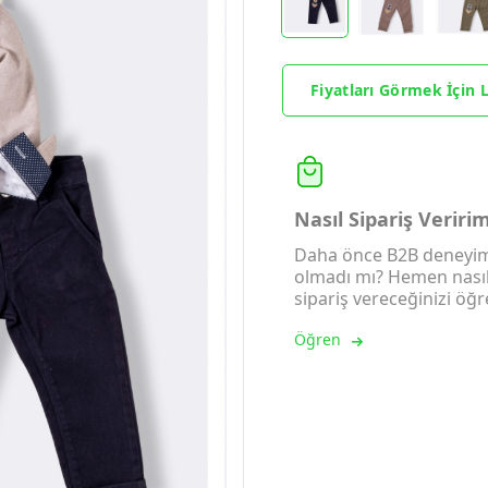
Fiyatları Görmek İçin L
Nasıl Sipariş Veriri
Daha önce B2B deneyim
olmadı mı? Hemen nası
sipariş vereceğinizi öğr
Öğren