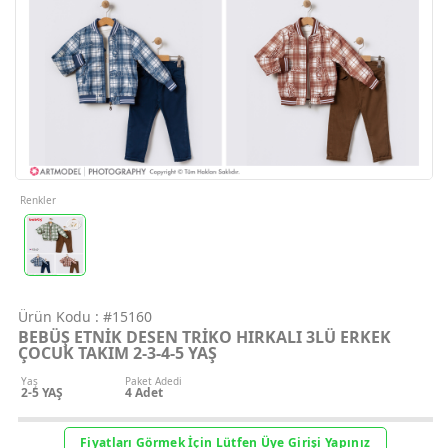
Geri Bildirim
İletişim
Destek & Y
Şifremi Unut
Renkler
Geri Bildirim
Ürün Kodu :
#15160
Müşteri Hi
BEBÜŞ ETNİK DESEN TRİKO HIRKALI 3LÜ ERKEK
ÇOCUK TAKIM 2-3-4-5 YAŞ
Üye Ol
Yaş
Paket Adedi
2-5 YAŞ
4
Adet
Giriş Yap
Fiyatları Görmek İçin Lütfen Üye Girişi Yapınız