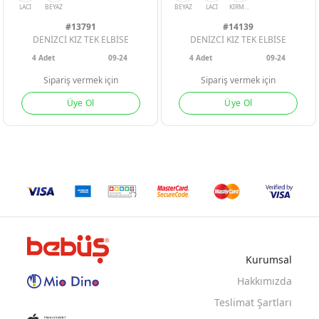
#13791
#14139
DENİZCİ KIZ TEK ELBİSE
DENİZCİ KIZ TEK ELBİSE
4
Adet
09-24
4
Adet
09-24
Sipariş vermek için
Sipariş vermek için
Üye Ol
Üye Ol
LACI
BEYAZ
BEYAZ
LACI
KIRMIZI
Kurumsal
Hakkımızda
Teslimat Şartları