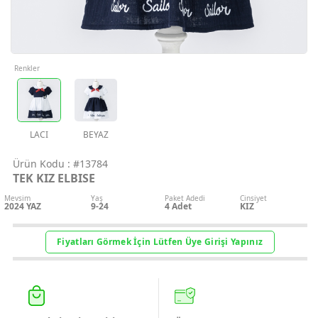
Geri Bildirim
İletişim
Renkler
Destek & Y
Şifremi Unut
LACI
BEYAZ
Ürün Kodu :
#13784
Geri Bildirim
TEK KIZ ELBISE
Mevsim
Yaş
Paket Adedi
Cinsiyet
2024 YAZ
9-24
4
Adet
KIZ
Müşteri Hi
Fiyatları Görmek İçin Lütfen Üye Girişi Yapınız
Üye Ol
Giriş Yap