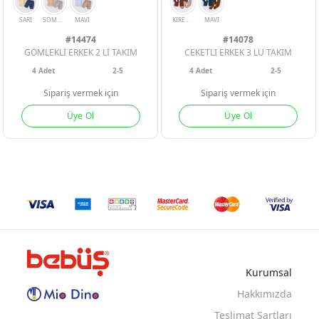
#14474
#14078
GÖMLEKLİ ERKEK 2 Lİ TAKIM
CEKETLI ERKEK 3 LU TAKIM
4
Adet
2-5
4
Adet
2-5
Sipariş vermek için
Sipariş vermek için
Üye Ol
Üye Ol
SARI
SOMON
MAVI
KIREMIT
MAVI
Kurumsal
Hakkımızda
Teslimat Şartları