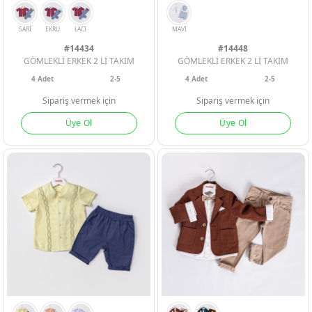
#14434
#14448
GÖMLEKLİ ERKEK 2 Lİ TAKIM
GÖMLEKLİ ERKEK 2 Lİ TAKIM
ERKEK BEBEK
ERKEK BEBEK
ERKEK BEBEK
4
Adet
2-5
4
Adet
2-5
Sipariş vermek için
Sipariş vermek için
KIZ BEBEK
KIZ BEBEK
KIZ BEBEK
Üye Ol
Üye Ol
ERKEK ÇOCU
ERKEK ÇOCU
ERKEK ÇOCU
KIZ ÇOCUK
KIZ ÇOCUK
KIZ ÇOCUK
SARI
EKRU
LACI
MAVI