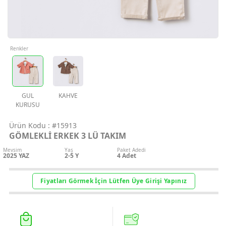
Geri Bildirim
İletişim
Renkler
Destek & Y
Şifremi Unut
GUL
KAHVE
KURUSU
Geri Bildirim
Ürün Kodu :
#15913
GÖMLEKLİ ERKEK 3 LÜ TAKIM
Mevsim
Yaş
Paket Adedi
2025 YAZ
2-5 Y
4
Adet
Müşteri Hi
Fiyatları Görmek İçin Lütfen Üye Girişi Yapınız
Üye Ol
Giriş Yap