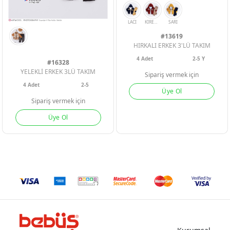
#13619
HIRKALI ERKEK 3'LÜ TAKIM
4
Adet
2-5 Y
#16328
YELEKLİ ERKEK 3LÜ TAKIM
Sipariş vermek için
4
Adet
2-5
Üye Ol
Sipariş vermek için
Üye Ol
LACI
KIREMIT
SARI