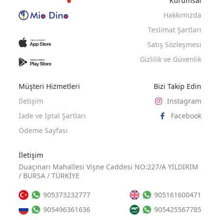
Kurumsal
Hakkımızda
Teslimat Şartları
Satış Sözleşmesi
Gizlilik ve Güvenlik
Müşteri Hizmetleri
Bizi Takip Edin
İletişim
Instagram
İade ve İptal Şartları
Facebook
Ödeme Sayfası
İletişim
Duaçınarı Mahallesi Vişne Caddesi NO:227/A YILDIRIM
/ BURSA / TÜRKİYE
905373232777
905161600471
905496361636
905425567785