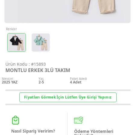
Geri Bildirim
İletişim
Renkler
Destek & Y
Şifremi Unut
Ürün Kodu :
#15893
MONTLU ERKEK 3LÜ TAKIM
Geri Bildirim
Mevsim
Yaş
Paket Adedi
2025 YAZ
2-5
4
Adet
Müşteri Hi
Fiyatları Görmek İçin Lütfen Üye Girişi Yapınız
Üye Ol
Giriş Yap
Nasıl Sipariş Veririm?
Ödeme Yöntemleri