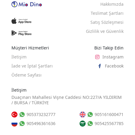
Hakkımızda
Teslimat Şartları
Satış Sözleşmesi
Gizlilik ve Güvenlik
Müşteri Hizmetleri
Bizi Takip Edin
İletişim
Instagram
İade ve İptal Şartları
Facebook
Ödeme Sayfası
İletişim
Duaçınarı Mahallesi Vişne Caddesi NO:227/A YILDIRIM
/ BURSA / TÜRKİYE
905373232777
905161600471
905496361636
905425567785