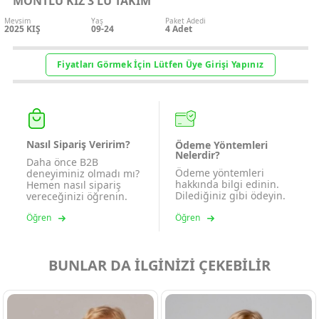
MONTLU KIZ 3 LÜ TAKIM
Mevsim
Yaş
Paket Adedi
2025 KIŞ
09-24
4
Adet
Fiyatları Görmek İçin Lütfen Üye Girişi Yapınız
Nasıl Sipariş Veririm?
Ödeme Yöntemleri
Nelerdir?
Daha önce B2B
Ödeme yöntemleri
deneyiminiz olmadı mı?
hakkında bilgi edinin.
Hemen nasıl sipariş
Dilediğiniz gibi ödeyin.
vereceğinizi öğrenin.
Öğren
Öğren
BUNLAR DA İLGİNİZİ ÇEKEBİLİR