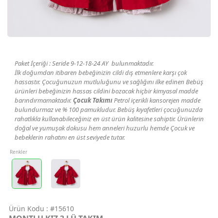
Geri Bildirim
İletişim
Paket İçeriği : Seride 9-12-18-24 AY bulunmaktadır.
Destek & Y
İlk doğumdan itibaren bebeğinizin cildi dış etmenlere karşı çok
hassastır. Çocuğunuzun mutluluğunu ve sağlığını ilke edinen Bebüş
Şifremi Unut
ürünleri bebeğinizin hassas cildini bozacak hiçbir kimyasal madde
barındırmamaktadır.
Çocuk Takımı
Petrol içerikli kansorejen madde
bulundurmaz ve % 100 pamukludur. Bebüş kıyafetleri çocuğunuzda
Geri Bildirim
rahatlıkla kullanabileceğiniz en üst ürün kalitesine sahiptir. Ürünlerin
doğal ve yumuşak dokusu hem anneleri huzurlu hemde Çocuk ve
bebeklerin rahatını en üst seviyede tutar.
Renkler
Müşteri Hi
Üye Ol
Giriş Yap
Ürün Kodu :
#15610