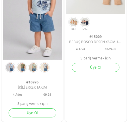
#15009
BEBÜŞ BOSCO DESEN YAĞMURLUK 3LÜ ERKEK BEBE TAKIM
4
Adet
09-24 m
Sipariş vermek için
Üye Ol
#16976
İKİLİ ERKEK TAKIM
4
Adet
09-24
Sipariş vermek için
Üye Ol
BEJ
LACI