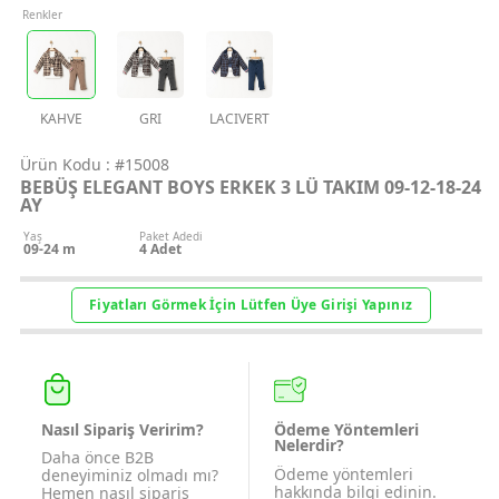
Renkler
Geri Bildirim
İletişim
KAHVE
GRI
LACIVERT
Destek & Y
Ürün Kodu :
#15008
BEBÜŞ ELEGANT BOYS ERKEK 3 LÜ TAKIM 09-12-18-24
AY
Şifremi Unut
Yaş
Paket Adedi
09-24 m
4
Adet
Geri Bildirim
Fiyatları Görmek İçin Lütfen Üye Girişi Yapınız
Müşteri Hi
Üye Ol
Nasıl Sipariş Veririm?
Ödeme Yöntemleri
Nelerdir?
Daha önce B2B
Giriş Yap
Ödeme yöntemleri
deneyiminiz olmadı mı?
hakkında bilgi edinin.
Hemen nasıl sipariş