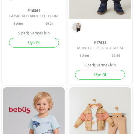
#16364
GOMLEKLI ERKEK 3 LÜ TAKIM
4
Adet
09-24
Sipariş vermek için
Üye Ol
#17638
MONTLU ERKEK 3LU TAKIM
4
Adet
09-24
ERKEK BEBEK
ERKEK BEBEK
ERKEK BEBEK
Sipariş vermek için
Üye Ol
KIZ BEBEK
KIZ BEBEK
KIZ BEBEK
ERKEK ÇOCU
ERKEK ÇOCU
ERKEK ÇOCU
KIZ ÇOCUK
KIZ ÇOCUK
KIZ ÇOCUK