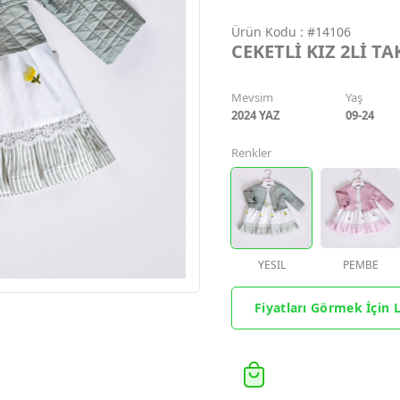
Ürün Kodu :
#14106
CEKETLİ KIZ 2Lİ T
Mevsim
Yaş
2024 YAZ
09-24
Renkler
YESIL
PEMBE
Fiyatları Görmek İçin L