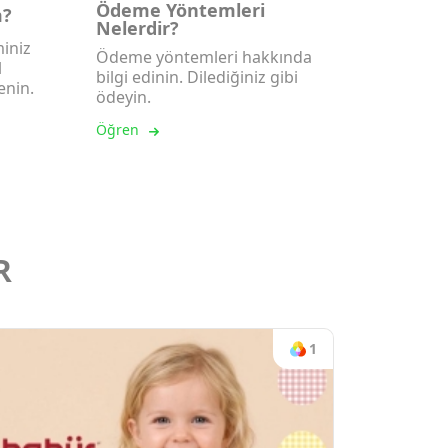
Ödeme Yöntemleri
m?
Nelerdir?
iniz
Ödeme yöntemleri hakkında
l
bilgi edinin. Dilediğiniz gibi
enin.
ödeyin.
Öğren
R
1