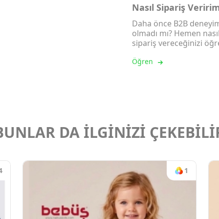
Nasıl Sipariş Veriri
Daha önce B2B deneyim
olmadı mı? Hemen nası
sipariş vereceğinizi öğr
Öğren
BUNLAR DA İLGİNİZİ ÇEKEBİLİ
4
1