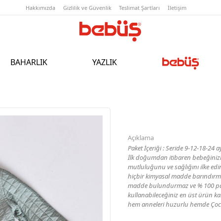
Hakkımızda
Gizlilik ve Güvenlik
T
BAHARLIK
YAZLIK
Açıklama
Paket İçeriği : Seride 9-12-18-24 
İlk doğumdan itibaren bebeğinizi
mutluluğunu ve sağlığını ilke ed
hiçbir kimyasal madde barındır
madde bulundurmaz ve % 100 pam
kullanabileceğiniz en üst ürün ka
hem anneleri huzurlu hemde Çocuk