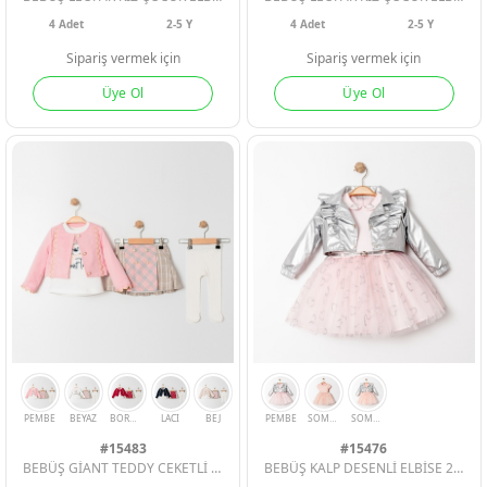
4
Adet
2-5 Y
4
Adet
2-5 Y
Sipariş vermek için
Sipariş vermek için
Üye Ol
Üye Ol
BEYAZ
SIYAH
BEYAZ
SIYAH
#15483
#15476
BEBÜŞ GİANT TEDDY CEKETLİ 3LÜ KIZ ÇOCUK TAKIM
BEBÜŞ KALP DESENLİ ELBİSE 2Lİ KIZ ÇOCUK TAKIM