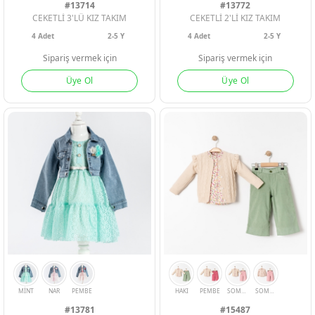
#13714
#13772
CEKETLİ 3'LÜ KIZ TAKIM
CEKETLİ 2'Lİ KIZ TAKIM
4
Adet
2-5 Y
4
Adet
2-5 Y
Sipariş vermek için
Sipariş vermek için
Üye Ol
Üye Ol
PEMBE
BEYAZ
HARDAL
BEYAZ
MİNT
#13781
#15487