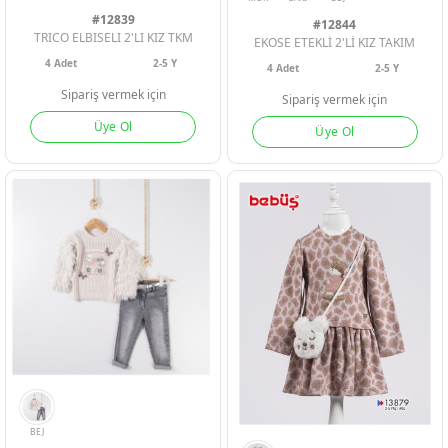
#12839
#12844
TRICO ELBISELI 2'LI KIZ TKM
EKOSE ETEKLİ 2'Lİ KIZ TAKIM
4
Adet
2-5 Y
4
Adet
2-5 Y
Sipariş vermek için
Sipariş vermek için
PEMBE
Üye Ol
Üye Ol