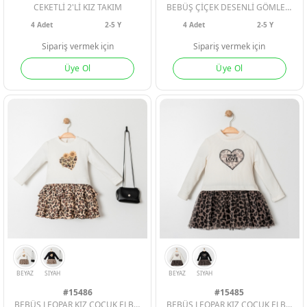
CEKETLİ 2'Lİ KIZ TAKIM
BEBÜŞ ÇİÇEK DESENLİ GÖMLEK 3LÜ KIZ ÇOCUK TAKIM
4
Adet
2-5 Y
4
Adet
2-5 Y
Sipariş vermek için
Sipariş vermek için
Üye Ol
Üye Ol
MİNT
NAR
PEMBE
HAKI
PEMBE
SOMON
#15486
#15485
BEBÜŞ LEOPAR KIZ ÇOCUK ELBİSE ÇANTALI
BEBÜŞ LEOPAR KIZ ÇOCUK ELBİSE