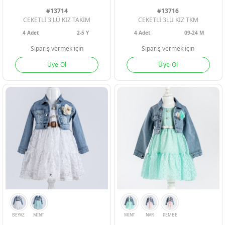
Geri Bildirim
#13714
#13716
CEKETLİ 3'LÜ KIZ TAKIM
CEKETLİ 3LÜ KIZ TKM
4
Adet
2-5 Y
4
Adet
09-24 M
İletişim
PEMBE
BEYAZ
HARDAL
PEMBE
Sipariş vermek için
Sipariş vermek için
Üye Ol
Üye Ol
Destek & Y
Şifremi Unut
Geri Bildirim
Müşteri Hi
Üye Ol
Giriş Yap