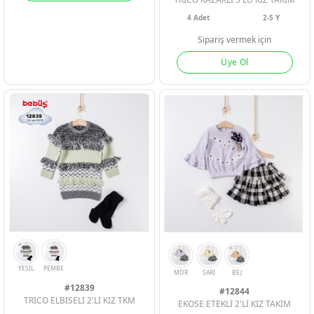
4
Adet
2-5 Y
Sipariş vermek için
Üye Ol
GUL
GUL
BORDO
PEMBE
A PEMBE
#12839
#12844
TRICO ELBISELI 2'LI KIZ TKM
EKOSE ETEKLİ 2'Lİ KIZ TAKIM