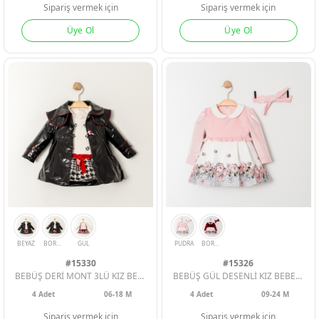
Sipariş vermek için
Sipariş vermek için
Üye Ol
Üye Ol
#15330
#15326
BEBÜŞ DERİ MONT 3LÜ KIZ BEBE TAKIM
BEBÜŞ GÜL DESENLİ KIZ BEBE ELBİSE
4
Adet
06-18 M
4
Adet
09-24 M
Sipariş vermek için
Sipariş vermek için
BORDO
LACI
YESIL
BORDO