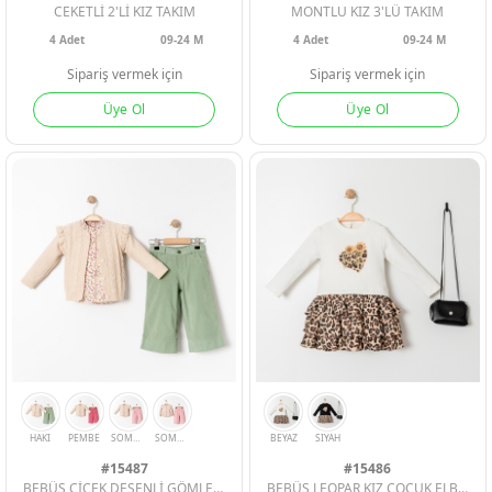
CEKETLİ 2'Lİ KIZ TAKIM
MONTLU KIZ 3'LÜ TAKIM
4
Adet
09-24 M
4
Adet
09-24 M
Sipariş vermek için
Sipariş vermek için
Üye Ol
Üye Ol
SOMON
SOMON
NAR
#15487
#15486
BEBÜŞ ÇİÇEK DESENLİ GÖMLEK 3LÜ KIZ ÇOCUK TAKIM
BEBÜŞ LEOPAR KIZ ÇOCUK ELBİSE ÇANTALI