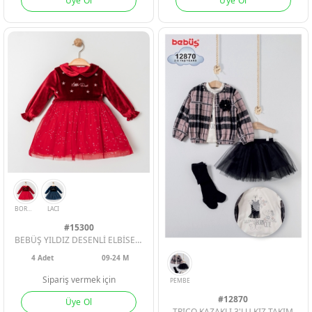
Üye Ol
Üye Ol
SOMON
BEYAZ
GUL
GRI
KAHVE
#15300
BEBÜŞ YILDIZ DESENLİ ELBİSE KIZ BEBE
4
Adet
09-24 M
Sipariş vermek için
#12870
Üye Ol
TRICO KAZAKLI 3'LU KIZ TAKIM