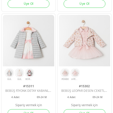
Üye Ol
Üye Ol
KIZ ÇOCUK
KIZ ÇOCUK
KIZ ÇOCUK
BEYAZ
BORDO
GUL
PUDRA
BORDO
#15311
#15302
BEBÜŞ FİYONK DETAY KABANLI KIZ BEBE 2Lİ TAKIM
BEBÜŞ LEOPAR DESEN CEKETLİ KIZ BEBE 3LÜ TAKIM
4
Adet
09-24 M
4
Adet
09-24 M
Sipariş vermek için
Sipariş vermek için