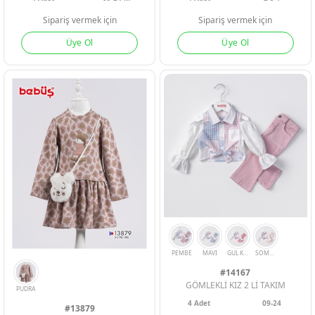
Sipariş vermek için
Sipariş vermek için
Üye Ol
Üye Ol
#14167
GÖMLEKLİ KIZ 2 Lİ TAKIM
YESIL
PEMBE
4
Adet
09-24
MOR
SARI
BEJ
#13879