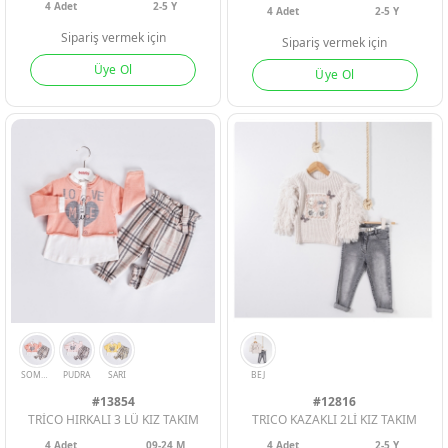
4
Adet
2-5 Y
4
Adet
2-5 Y
Sipariş vermek için
Sipariş vermek için
Üye Ol
Üye Ol
BORDO
LACI
PEMBE
#13854
#12816
TRİCO HIRKALI 3 LÜ KIZ TAKIM
TRICO KAZAKLI 2Lİ KIZ TAKIM
4
Adet
09-24 M
4
Adet
2-5 Y