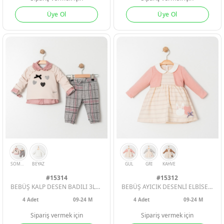
Üye Ol
Üye Ol
ERKEK BEBEK
ERKEK BEBEK
ERKEK BEBEK
KIZ BEBEK
KIZ BEBEK
KIZ BEBEK
#15314
#15312
BEBÜŞ KALP DESEN BADILI 3LÜ KIZ BEBE TAKIM
BEBÜŞ AYICIK DESENLİ ELBİSE KIZ BEBE
4
Adet
09-24 M
4
Adet
09-24 M
ERKEK ÇOCU
ERKEK ÇOCU
ERKEK ÇOCU
Sipariş vermek için
Sipariş vermek için