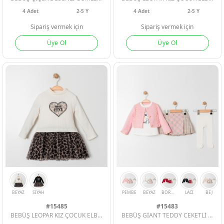
4
Adet
2-5 Y
4
Adet
2-5 Y
Sipariş vermek için
Sipariş vermek için
Üye Ol
Üye Ol
HAKI
PEMBE
SOMON
SOMON
BEYAZ
SIYAH
#15485
#15483
BEBÜŞ LEOPAR KIZ ÇOCUK ELBİSE
BEBÜŞ GİANT TEDDY CEKETLİ 3LÜ KIZ ÇOCUK TAKIM