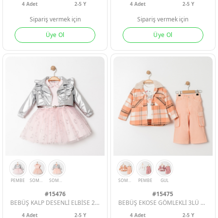
4
Adet
2-5 Y
4
Adet
2-5 Y
Sipariş vermek için
Sipariş vermek için
Üye Ol
Üye Ol
BEYAZ
SIYAH
PEMBE
BEYAZ
BORDO
LA
#15476
#15475
BEBÜŞ KALP DESENLİ ELBİSE 2Lİ KIZ ÇOCUK TAKIM
BEBÜŞ EKOSE GÖMLEKLİ 3LÜ ÇOCUK TAKIM
4
Adet
2-5 Y
4
Adet
2-5 Y