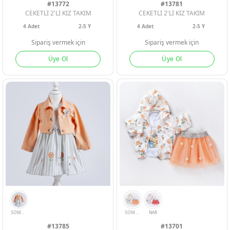
#13772
#13781
CEKETLİ 2'Lİ KIZ TAKIM
CEKETLİ 2'Lİ KIZ TAKIM
4
Adet
2-5 Y
4
Adet
2-5 Y
Sipariş vermek için
Sipariş vermek için
Üye Ol
Üye Ol
BEYAZ
MİNT
MİNT
NAR
PEMBE
#13785
#13701