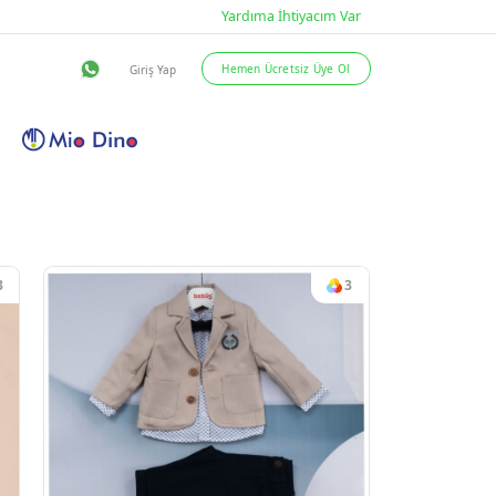
eslimat Şartları
İletişim
3