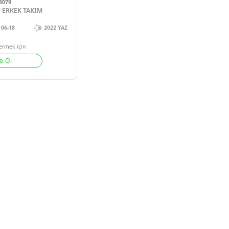
#13079
KETLI 3'LU ERKEK TAKIM
06-18
2022 YAZ
Sipariş vermek için
Üye Ol