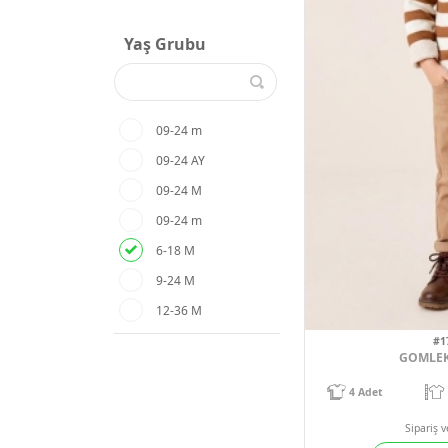
Yaş Grubu
09-24 m
09-24 AY
09-24 M
09-24 m
6-18 M
9-24 M
12-36 M