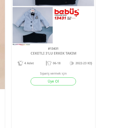
#13431
CEKETLI 3'LU ERKEK TAKIM
4
Adet
06-18
2
Sipariş vermek için
Üye Ol
3