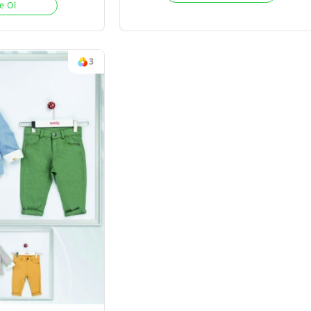
SWEATLI ERKEK
#17636
GOMLEKLI TAKIM
4
Adet
06
06-18
2026-27 KIŞ
Sipariş verm
Sipariş vermek için
Üye 
Üye Ol
3