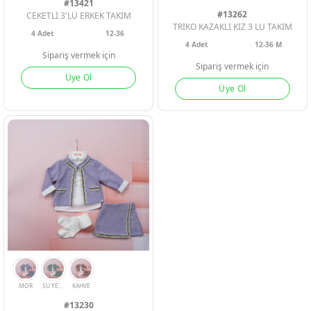
#13421
Geri Bildirim
#13262
CEKETLİ 3'LÜ ERKEK TAKIM
TRIKO KAZAKLI KIZ 3 LU TAKIM
4
Adet
12-36
LACI
GRI
4
Adet
12-36 M
İletişim
MOR
BORDO
SOMON
BE
Sipariş vermek için
Sipariş vermek için
Üye Ol
Üye Ol
Destek & Y
Şifremi Unut
Geri Bildirim
Müşteri Hi
Üye Ol
Giriş Yap
#13230