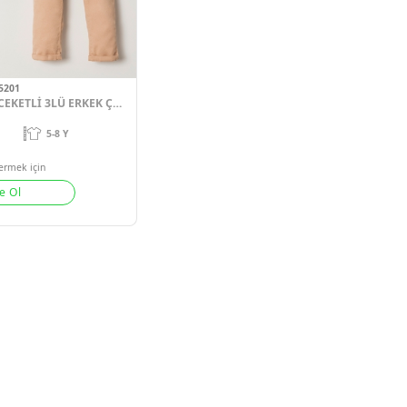
#15201
BEBÜŞ EKOSE DESEN CEKETLİ 3LÜ ERKEK ÇOCUK TAKIM
4
Adet
5-8 Y
Sipariş vermek için
Üye Ol