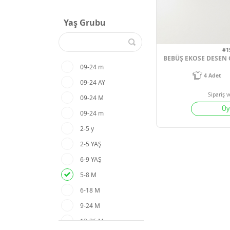
Yaş Grubu
09-24 m
09-24 AY
09-24 M
09-24 m
2-5 y
2-5 YAŞ
6-9 YAŞ
5-8 M
6-18 M
9-24 M
12-36 M