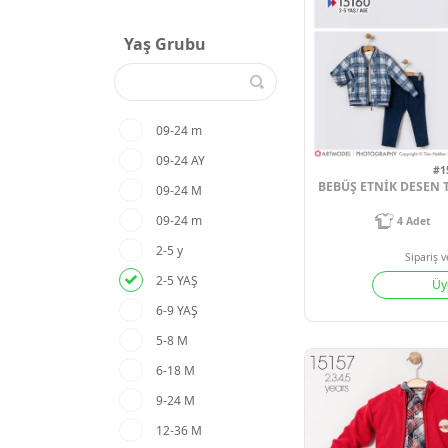
Yaş Grubu
09-24 m
09-24 AY
09-24 M
09-24 m
2-5 y
2-5 YAŞ
6-9 YAŞ
5-8 M
6-18 M
9-24 M
12-36 M