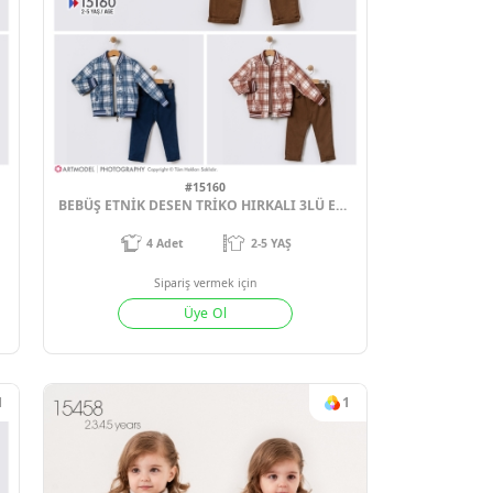
0
#15160
BEBÜŞ ETNİK DESEN TRİKO HIRKALI 3LÜ ERKEK ÇOCUK TAKIM 2-3-4-5 YAŞ
2-5 YAŞ
4
Adet
2-5 YAŞ
ek için
Sipariş vermek için
Ol
Üye Ol