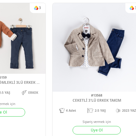
#15157
#1517
BEBÜŞ KAPÜŞONLU HIRKA 3LÜ ERKEK ÇOCUK TAKIM 2-3-4-5 YAŞ
2-5 YAŞ
2024-25 KIŞ
4
Adet
2-5
Sipariş vermek için
Sipariş verm
Üye Ol
Üye 
3