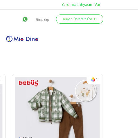
eslimat Şartları
İletişim
1