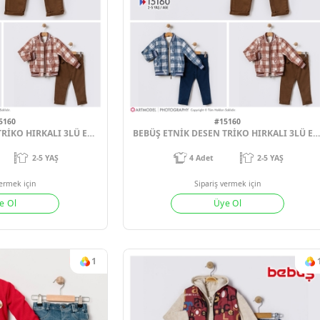
#15160
#1516
BEBÜŞ ETNİK DESEN TRİKO HIRKALI 3LÜ ERKEK ÇOCUK TAKIM 2-3-4-5 YAŞ
4
Adet
2-5 YAŞ
4
Adet
Sipariş vermek için
Sipariş verm
Üye Ol
Üye 